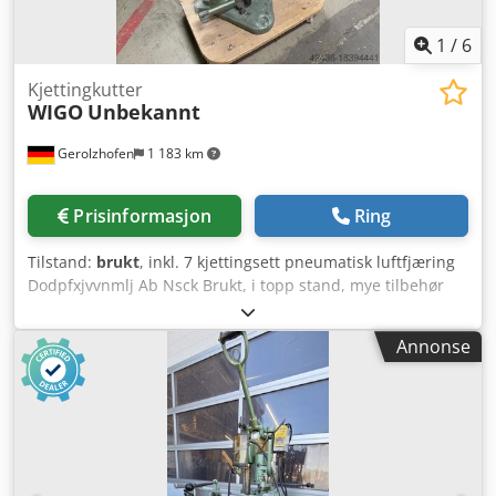
1
/
6
Kjettingkutter
WIGO
Unbekannt
Gerolzhofen
1 183 km
Prisinformasjon
Ring
Tilstand:
brukt
, inkl. 7 kjettingsett pneumatisk luftfjæring
Dodpfxjvvnmlj Ab Nsck Brukt, i topp stand, mye tilbehør
Merke: Wigo Stendere-maskin Kjettingsett: 7 stk Dørstøtte
Verkstykkestøtte, svingbar og vippbar for kileformede-
Annonse
koniske hull Avsugtilkobling Ø 60 mm Plassbehov ca. 1100
mm x 700 mm x 2000 mm Vekt ca. 350 kg Lagersted: 97447
Gerolzhofen, fritt lastet, uemballert Overleveres i
nåværende tilstand som besiktiget uten garanti eller
reklamasjon