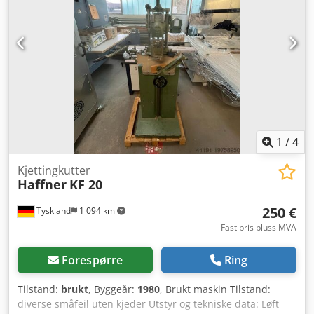
mm -Vekt: 3900 kg
1
/
4
Kjettingkutter
Haffner
KF 20
250 €
Tyskland
1 094 km
Fast pris pluss MVA
Forespørre
Ring
Tilstand:
brukt
, Byggeår:
1980
, Brukt maskin Tilstand:
diverse småfeil uten kjeder Utstyr og tekniske data: Løft