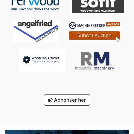
Plassbehov ca. 1200 mm x 700 mm x 2000 mm Vekt ca. 300
kg Lagersted 54634 Bitburg Overleveres i eksisterende
tilstand som besiktiget, uten garanti og reklamasjon
Annonser her