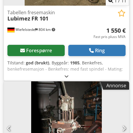
1
/
11
Tabellen fresemaskin
Lubimez
FR 101
1 550 €
Wiefelstede
804 km
Fast pris pluss MVA
Forespørre
Ring
Tilstand:
god (brukt)
, Byggeår:
1985
, Benkefres,
benkefresemasjon - Benkefres: med fast spindel - Mating:
inklusiv - Spindel: Ø 30 mm Dcodpscnpxnofx Ab Nsk -
Turtall: 3000, 4500, 6000, 9000 o/min - Mål:
Annonse
1400/800/H1480 mm - Vekt: 600 kg