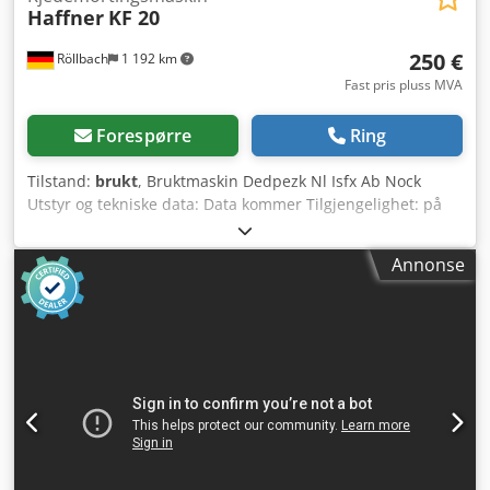
Haffner
KF 20
250 €
Röllbach
1 192 km
Fast pris pluss MVA
Forespørre
Ring
Tilstand:
brukt
, Bruktmaskin Dedpezk Nl Isfx Ab Nock
Utstyr og tekniske data: Data kommer Tilgjengelighet: på
kort sikt Lokasjon: 63934 Röllbach
Annonse