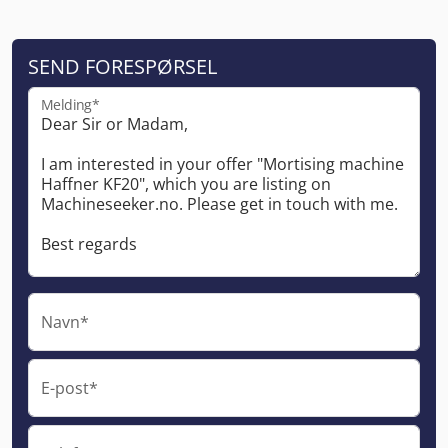
SEND FORESPØRSEL
Melding*
Navn*
E-post*