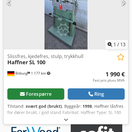
1
/
13
Slissfres, kjedefres, stulp, trykkhull
Haffner
SL 100
1 990 €
Bitburg
1 177 km
Fast pris pluss MVA
Forespørre
Ring
Tilstand:
svært god (brukt)
, Byggeår:
1998
, Haffner låsfres
for dører brukt, i god stand Fabrikat: Haffner Type: SL 100
Maskinnr.: 5372 Dcjdpfx Asyuty Sob Njk Søylemaskin
Kjedeutstyr Dørstøtte Emnestøtte Drillerhullmotor
Stulpmotor Smøreapparat Avsugstilkobling Ø 80/100 mm