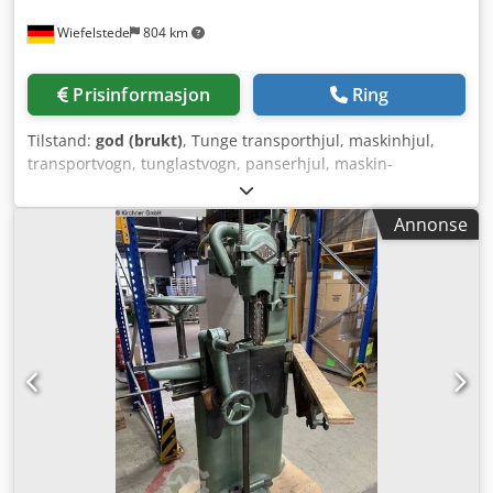
Wiefelstede
804 km
Prisinformasjon
Ring
Tilstand:
god (brukt)
, Tunge transporthjul, maskinhjul,
transportvogn, tunglastvogn, panserhjul, maskin-
transporthjul med svingbart hjulstativ -Maskin-
transporthjul: 4 stk panserhjul -Lastekapasitet: 30 t (7,5 t
Annonse
per stk) -Påleggshøyde: 110 mm -Skiver: 3x Ø 140 mm / 1x
bredde 135 mm Dodpewx Hcisfx Ab Njck -Levering/pris:
komplett -Mål transportkasse: 1005/200/H165 mm -Vekt: 57
kg