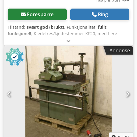
Fast pris pluss MVA
Forespørre
Ring
Tilstand:
svært god (brukt)
, Funksjonalitet:
fullt
funksjonell
, Kjedefres/kjedestemmer KF20, med flere
kjeder, i meget god stand, 1,7 kW, 380 Volt. Maskinen
selges med differensiert avgiftsberegning. Dcodpfx Absxf
Annonse
Hzie Njk