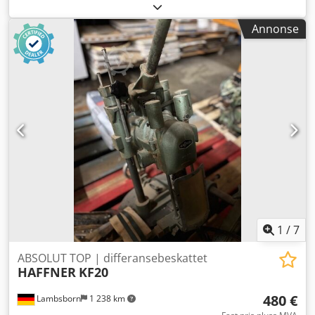
Venstre/Høyre: 150 mm, Dcsdpew I U Nhjfx Ab Nek Løft
Opp/Ned: 150 mm Motor: 1,5 kW Egnet som
Annonse
reservedelsbærer Tilgjengelighet: kort varsel Plassering:
Flörsheim
1
/
7
ABSOLUT TOP | differansebeskattet
HAFFNER
KF20
480 €
Lambsborn
1 238 km