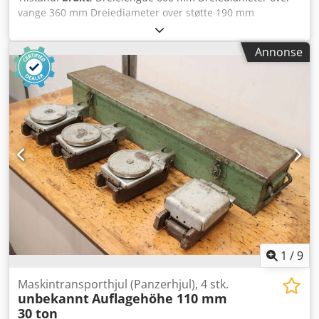
vange 360 mm Dreiediameter over støtte 190 mm
Vangebredde 295 mm Spindelhastighet 45 - 2240 o/min
Spindelboring 33,0 mm Bakdokk pinolefatning MK 3
Annonse
Langsmating 0,02-0,8 mm/o Tverrmating 0,0125-0,5 mm/o
Totalt effektbehov 5,5 kW Maskinvekt ca. 1900 kg
Dimensjon LxBxH 2050 x 950 x 1280 mm Generalt overhalt
og nylakkert i 2013 Kostnad ca. 16.000 euro Utstyr: - WMW
NILES 3-bakke chuck Ø 200 mm - Multifix verktøyholder
størrelse B med innsatsstål - Medløpende senterspisser -
Chucknøkkel - Flyttbar bakdokk Djdpfx Absxaamuj Nock -
Bruksanvisning
1
/
9
Maskintransporthjul (Panzerhjul), 4 stk.
unbekannt
Auflagehöhe 110 mm
30 ton