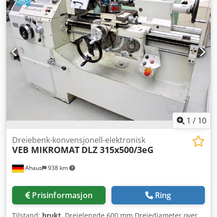
besiktiget - fritt lastet -
1
/
10
Dreiebenk-konvensjonell-elektronisk
VEB MIKROMAT
DLZ 315x500/3eG
Ahaus
938 km
Prisinformasjon
Ring
Tilstand:
brukt
, Dreielengde 600 mm Dreiediameter over