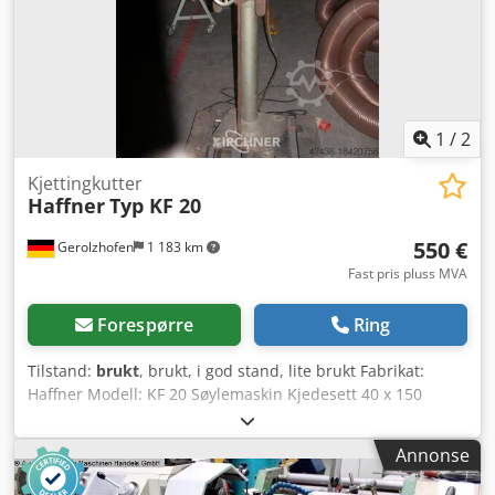
1
/
2
Kjettingkutter
Haffner
Typ KF 20
550 €
Gerolzhofen
1 183 km
Fast pris pluss MVA
Forespørre
Ring
Tilstand:
brukt
, brukt, i god stand, lite brukt Fabrikat:
Haffner Modell: KF 20 Søylemaskin Kjedesett 40 x 150
Emneopplegg Smøreapparat 1 x mekanisk emnespenning
Plassbehov ca. LxBxH mm: 600 x 800 x 2000 Dedpfx
Annonse
Abjvwgaye Njck Total tilkoblingseffekt: 1,7 kW Lagersted:
97447 Gerolzhofen Overleveres i nåværende stand som