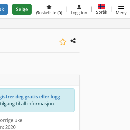
øk
Selge
Språk
Ønskeliste
(0)
Logg inn
Meny
istrer deg gratis eller logg
 tilgang til all informasjon.
forrige uke
en: 2020