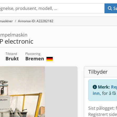
S
maskiner
Annonse-ID: A22282182
empelmaskin
 electronic
Tilstand
Plassering
Brukt
Bremen
Tilbyder
Merk:
Reg
inn,
for å få
Sist pålogget: 
Registrert sid