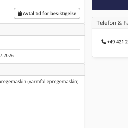
Avtal tid for besiktigelse
Telefon & F
+49 421 2
07.2026
mepregemaskin (varmfoliepregemaskin)