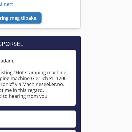
å nett
ring meg tilbake.
SPØRSEL