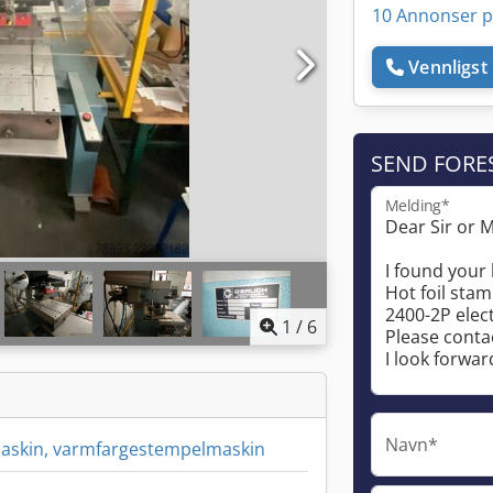
10 Annonser p
Vennligst 
SEND FORE
Melding*
1
/
6
Navn*
skin, varmfargestempelmaskin