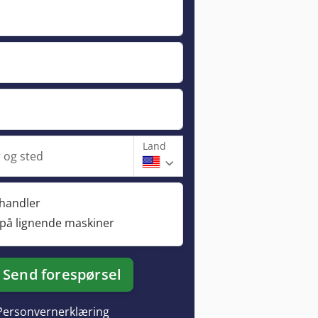
Land
og sted
rhandler
 på lignende maskiner
Send forespørsel
Personvernerklæring