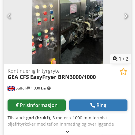
1
/
2
Kontinuerlig frityrgryte
GEA CFS
EasyFryer BRN3000/1000
Suffolk
1 030 km
Prisinformasjon
Ring
Tilstand:
god (brukt)
, 3 meter x 1000 mm termisk
oljefrityrkoker med teflon innmating og overliggende
trykkbelte. Dcjdpfx Asq Iq Nbomlok