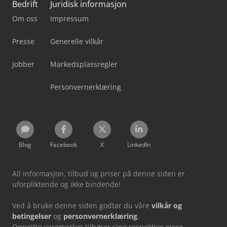
Bedrift
Juridisk informasjon
Om oss
Impressum
Presse
Generelle vilkår
Jobber
Markedsplassregler
Personvernerklæring
Blog
Facebook
X
LinkedIn
All informasjon, tilbud og priser på denne siden er
uforpliktende og ikke bindende!
Ved å bruke denne siden godtar du våre
vilkår og
betingelser
og
personvernerklæring
.
Oppgitte varemerker tilhører sine respektive eiere.