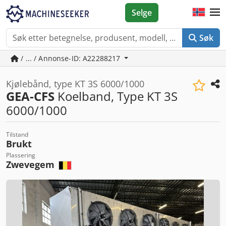
Selge
Søk
/ ... / Annonse-ID: A22288217
Kjølebånd, type KT 3S 6000/1000
GEA-CFS
Koelband, Type KT 3S
6000/1000
Tilstand
Brukt
Plassering
Zwevegem