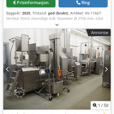
Prisinformasjon
Ring
Byggeår:
2025
, Tilstand:
god (brukt)
, Artikkel: AV-11667-
Vertikal 35m3 Utvendige mål: Diameter Ø 2700 mm, total
høyde 8000 mm. Sylindrisk høyde: 6000 mm. NY - Vertikal
rustfri tank – 5 stk. Mannhull i bunn og med konisk topp og
Annonse
bunn. Dcodpfjigq D Hjx Amljk Kan leveres på
ben/bunnskjørt, og mulighet for ny isolering ferdig med
valgfrie trapesplater. AISI 316.
1
/
50