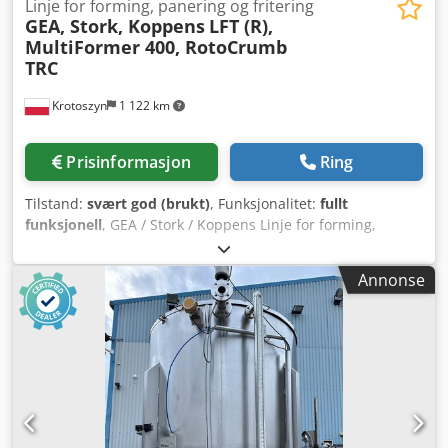
Linje for forming, panering og fritering
GEA, Stork, Koppens
LFT (R),
MultiFormer 400, RotoCrumb
TRC
Krotoszyn
1 122 km
Prisinformasjon
Ring
Tilstand:
svært god (brukt)
, Funksjonalitet:
fullt
funksjonell
, GEA / Stork / Koppens Linje for forming,
panering og fritering Produsent: GEA / Stork / Koppens
Type linje: forming, panering og fritering av næringsmidler
Annonse
Linjen består av følgende enheter: 1. Kjøttbeholder
(rustfritt stål) Kapasitet: 200 l 2. Løfter for 200 l beholdere
Produsent: CFS Type: LFT (R) Maskinnummer: 1642
Strømforsyning: 400 V, 3 faser, 50 Hz Effekt: 0,55 kW
Strømforbruk: 1,8 A Vekt: 310 kg Løftehøyde: opptil 2200
mm (justerbar) Mål: 1200 × 1300 × 3000 mm 3.
Formingsmaskin Produsent: GEA Food Solutions Bakel B.V.
Modell: MultiFormer 400 Maskinnummer: E022110205415