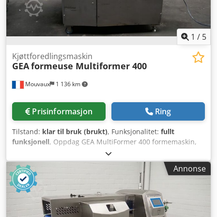
1
/
5
Kjøttforedlingsmaskin
GEA
formeuse Multiformer 400
Mouvaux
1 136 km
Prisinformasjon
Ring
Tilstand:
klar til bruk (brukt)
, Funksjonalitet:
fullt
funksjonell
, Oppdag GEA MultiFormer 400 formemaskin,
en innovativ løsning for å forme ulike porsjoner basert på
kjøtt, fisk eller til og med grønnsaker. Denne
Annonse
formemaskinen gir deg mulighet til å produsere både flate
og tredimensjonale produkter på kort tid, noe som
vesentlig øker produksjonshastigheten. I tillegg forenkler
det brukervennlige verktøybyttet rask overgang mellom
ulike oppskrifter, slik at du sparer tid samtidig som