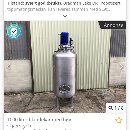
Tilstand:
svært god (brukt)
, Bradman Lake DRT robotisert
toppmatingsmaskin, kan leveres sammen med SL903
kartongmaskin. Denne linjen ble brukt til å pakke
müslibarer i små og store kartonger for et ledende britisk
Annonse
merke innen naturlige müslibarer. Utstyret ble tatt ut av
produksjon først i begynnelsen av september 2023. Dedpfx
Ajn Uph Uomljck
1
/
8
1000 liter blandekar med høy
skjærstyrke