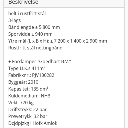
Beskrivelse
helt i rustfritt stål
3-lags
Båndlengde ± 5 800 mm
Sporvidde ± 940 mm
Ytre mål (L x B x H): ± 7 200 x 1 400 x 2 900 mm
Rustfritt stål nettingbånd
+ Fordamper "Goedhart B.V."
Type LLK.s 411m²
Fabrikknr.: PJV100282
Byggeår: 2010
Kapasitet: 135 dm³
Kuldemedium: NH3
Vekt: 770 kg
Driftstrykk: 22 bar
Prøvetrykk: 32 bar
Dcjdpjzkg I Hofx Amlok