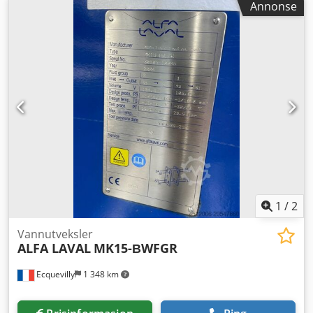
Annonse
(B x H) Trykkluft: 6 – 8 bar Strømforsyning: 240 V AC, 50 Hz,
1 fase Mål: 2000 x 1100 x 1500 mm Med pneumatisk
utkastemekanisme, lys- og lydsignal.
1
/
2
Vannutveksler
ALFA LAVAL
MK15-ВWFGR
Ecquevilly
1 348 km