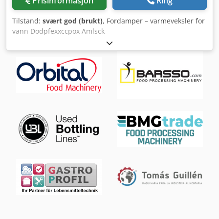
Prisinformasjon
Ring
Tilstand:
svært god (brukt)
, Fordamper – varmeveksler for
vann Dodpfexxccpox Amlsck