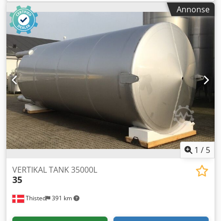
Annonse
1
/
5
VERTIKAL TANK 35000L
35
Thisted
391 km