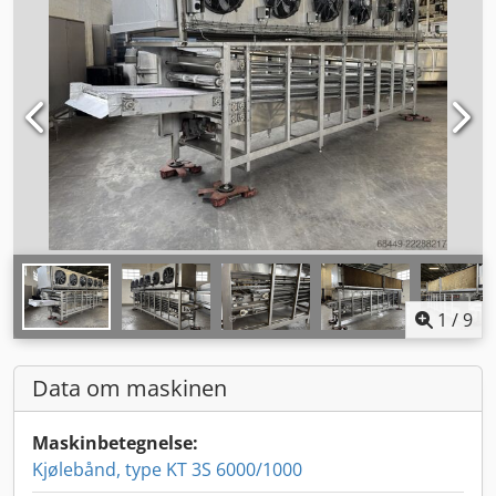
1
/
9
Data om maskinen
Maskinbetegnelse:
Kjølebånd, type KT 3S 6000/1000