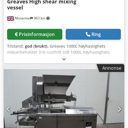
Greaves
High shear mixing
vessel
Misterton
963 km
Prisinformasjon
Ring
Tilstand:
god (brukt)
, Greaves 1000L høyhastighets
mikserbeholder 316 rustfritt stål 1000L høyhastighets
mikserbeholdere, sideinspeksjonsluker for vedlikehold av
skjæreenheten, 13 kW motorer, skjæreenhet overhalt i
Annonse
2017, nivåføler, 50 mm utløpsrør, 3-fas Djdpfxoulz Has
Amlsck