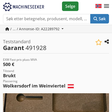
Selge
Søk
/ ... / Annonse-ID: A22289792
Teststandard
Garant
491928
EXW Fast pris pluss MVA
500 €
Tilstand
Brukt
Plassering
Wolkersdorf im Weinviertel