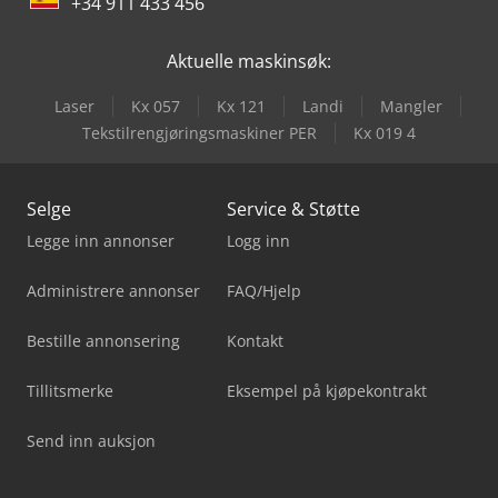
+34 911 433 456
Aktuelle maskinsøk:
Laser
Kx 057
Kx 121
Landi
Mangler
Tekstilrengjøringsmaskiner PER
Kx 019 4
Selge
Service & Støtte
Legge inn annonser
Logg inn
Administrere annonser
FAQ/Hjelp
Bestille annonsering
Kontakt
Tillitsmerke
Eksempel på kjøpekontrakt
Send inn auksjon