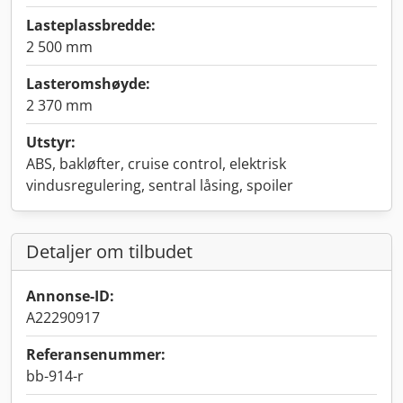
Lasteplassbredde:
2 500 mm
Lasteromshøyde:
2 370 mm
Utstyr:
ABS, bakløfter, cruise control, elektrisk
vindusregulering, sentral låsing, spoiler
Detaljer om tilbudet
Annonse-ID:
A22290917
Referansenummer:
bb-914-r