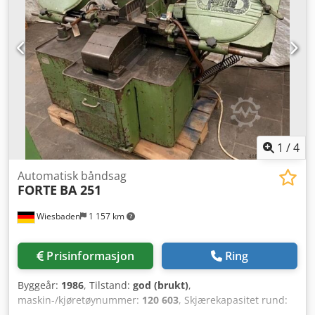
1
/
4
Automatisk båndsag
FORTE
BA 251
Wiesbaden
1 157 km
Prisinformasjon
Ring
Byggeår:
1986
, Tilstand:
god (brukt)
,
maskin-/kjøretøynummer:
120 603
, Skjærekapasitet rund:
250 mm Skjærekapasitet rektangulær: 250 mm