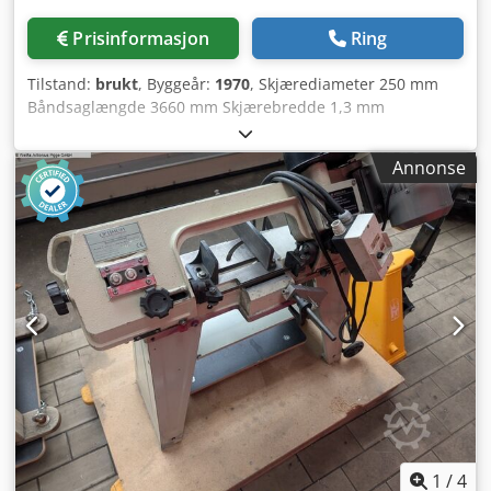
Prisinformasjon
Ring
Tilstand:
brukt
, Byggeår:
1970
, Skjærediameter 250 mm
Båndsaglængde 3660 mm Skjærebredde 1,3 mm
Spennområde lengde 450 mm Spennområde høyde 250
mm Skjærehastighet 20 - 70 m/min Skjærekraft trinnløs
Annonse
Gjæringskutt - tosidig 45 ° Spenning 380 V Frekvens 50 Hz
Motoreffekt 0,55 kW Maskinvekt ca. 0,7 t Plassbehov ca. 1,5
x 1,0 x 1,6 m Dcsdpfexc Nwuox Ag Tok Kjøleanlegg,
1
/
4