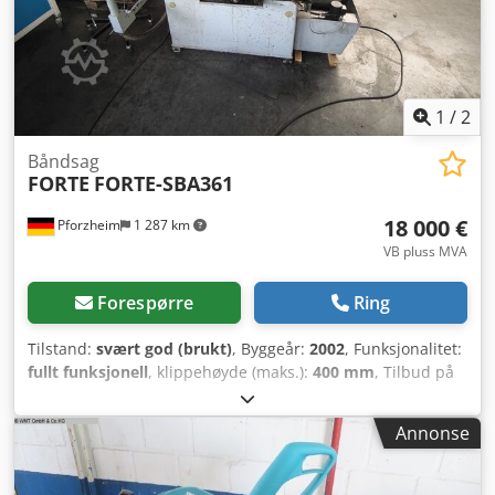
1
/
2
Båndsag
FORTE
FORTE-SBA361
18 000 €
Pforzheim
1 287 km
VB pluss MVA
Forespørre
Ring
Tilstand:
svært god (brukt)
, Byggeår:
2002
, Funksjonalitet:
fullt funksjonell
, klippehøyde (maks.):
400 mm
, Tilbud på
båndsagautomat SBA 361: P-CNC-FORTE-SBA361 Kjære
damer og herrer, vi er glade for å kunne tilby vår
Annonse
høyverdige FORTE båndsagautomat SBA 361, årsmodell
2002. Maskinen er i brukt tilstand. Tekniske data: Dcodpfst
I Emvjx Ag Tek • Maksimal arbeidsstykkediameter: 400 mm