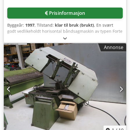
Prisinformasjon
Byggeår:
1997
, Tilstand:
klar til bruk (brukt)
, En svært
godt vedlikeholdt horisontal båndsagmaskin av typen Forte
er tilgjengelig. Kuttområde, rund: 320 mm, maks.
kuttområde, firkant: 300 mm/300 mm, sagbladets
Annonse
dimensjoner X/Y/Z: 3660 mm/25 mm/0,9 mm,
båndhastighet: 100 m/min, maks. materialfremføring: 400
mm, maks. fremføringslengde: 4000 mm. Maskinens
dimensjoner X/Y/Z: ca. 1950 mm/1500 mm/1250 mm, vekt:
ca. 1000 kg. Inkluderer rullebane. Maskinen er brukt i et
læreverksted og er i god stand. Inkluderer fem sagbånd.
Dokumentasjon er tilgjengelig. Det er mulig å avtale en
befaring på stedet. Dedpfozka Iyox Ag Tock