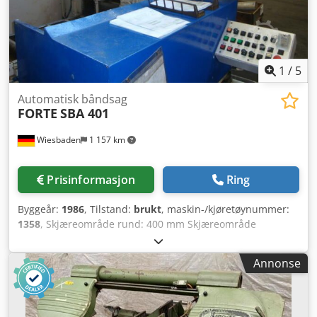
1
/
5
Automatisk båndsag
FORTE
SBA 401
Wiesbaden
1 157 km
Prisinformasjon
Ring
Byggeår:
1986
, Tilstand:
brukt
, maskin-/kjøretøynummer:
1358
, Skjæreområde rund: 400 mm Skjæreområde
rektangulær: 400 mm Enkel fremføringslengde: 600 mm
Dsdpfx Aobgnfysg Tsck Båndsagblad dimensjoner: 6200 x
Annonse
38 x 1,3 mm Båndhastighet: 12–100 m/min Sagdrift: 380 V,
7,5 kW Plassbehov: 2850 x 2100 x 1900 mm Vekt: ca. 3000
kg