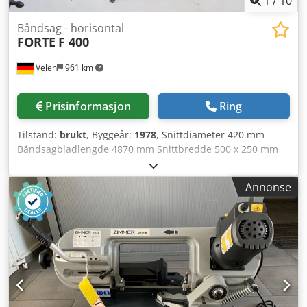
1
/
10
Båndsag - horisontal
FORTE
F 400
Velen
961 km
Prisinformasjon
Ring
Tilstand:
brukt
, Byggeår:
1978
, Snittdiameter 420 mm
Båndsagbladlengde 4870 mm Snittbredde 500 x 250 mm
Bordhøyde 640 mm Maks. profilstørrelse 400 x 400 mm
Skjærehastighet 40 - 120 m/min Båndsagbladdimensjon
Annonse
4870 x 27 x 0,9 mm Dedpszhn T Sjfx Ag Tock Totalt
effektbehov 3,0 kW Maskinvekt ca. 0,75 t Plassbehov ca. 2,0
x 1,0 x 1,5 m Manuell båndsag Hydraulisk båndstramming
Hydraulisk arbeidsstykkefesting Hydraulisk sag opp/ned
Inkl. 4 stk. reservedrager for båndsag