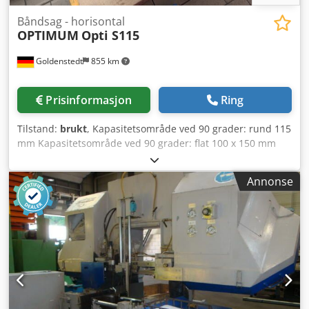
Båndsag - horisontal
OPTIMUM
Opti S115
Goldenstedt
855 km
Prisinformasjon
Ring
Tilstand:
brukt
, Kapasitetsområde ved 90 grader: rund 115
mm Kapasitetsområde ved 90 grader: flat 100 x 150 mm
Dcodpfx Agjyy A Rfj Tok Båndsagblad dimensjoner: 1638 x
13 x 0,65 mm Båndhastighet: 20/29/50 m/min
Annonse