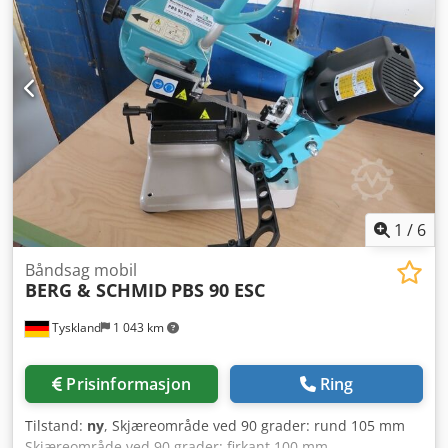
• Innmatingsrullebane • Automatikk med stangretting •
Plassbehov ca. (høyde/lengde/bredde): 270 cm / 500 cm /
300 cm Pris netto: 26.000 € (pris kan diskuteres)
1
/
6
Båndsag mobil
BERG & SCHMID
PBS 90 ESC
Tyskland
1 043 km
Prisinformasjon
Ring
Tilstand:
ny
, Skjæreområde ved 90 grader: rund 105 mm
Skjæreområde ved 90 grader: firkant 100 mm