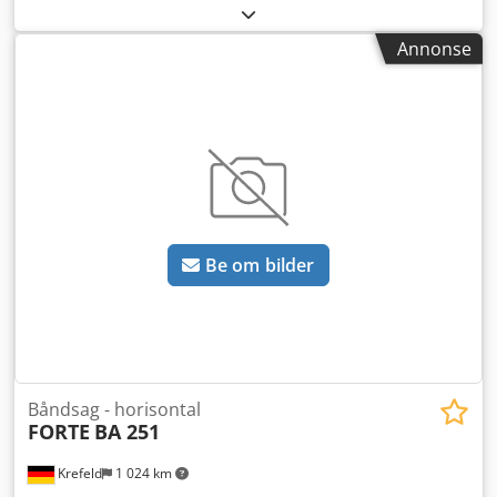
Tock Sagbånd 3660 x 27 x 0,9 mm Mating lengde 400 mm
Skjæreområde – rund/firkantet 250 / 250 mm
Annonse
Skjæreområde – rektangulær 300 x 260 mm
Be om bilder
Båndsag - horisontal
FORTE
BA 251
Krefeld
1 024 km