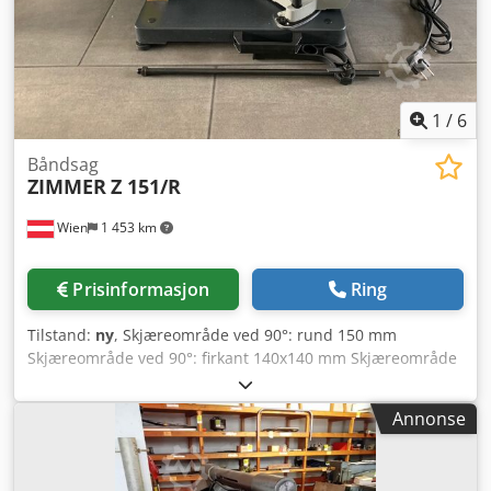
1
/
6
Båndsag
ZIMMER
Z 151/R
Wien
1 453 km
Prisinformasjon
Ring
Tilstand:
ny
, Skjæreområde ved 90°: rund 150 mm
Skjæreområde ved 90°: firkant 140x140 mm Skjæreområde
ved 90°: flat 150x140 mm Skjæreområde ved 45° høyre:
rund 100 mm Skjæreområde ved 45° høyre: firkant 90x90
Annonse
mm Skjæreområde ved 45° høyre: flat 100x90 mm
Skjæreområde ved 60°: rund 70 mm Skjæreområde ved
60°: firkant 65x65 mm Skjæreområde ved 60°: flat 65x70