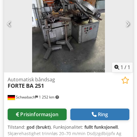
mm Båndsagbladmål: 1735x13x0,65 mm Skjærehastighet:
30-80 m/min Motoreffekt: 1,5 kW Skrustikkeåpning: 150
mm Maskinvekt ca. 37 kg Plassbehov ca. 900x460x500 mm
Utstyr: Dcjdpfeyv Niaex Ag Tjk - Trinnløs
hastighetsregulering - Sagarm kan svinges opp til 60° til
høyre - Båndføring med 8 kulelagre
1
/
1
Automatisk båndsag
FORTE
BA 251
Schwabach
1 252 km
Prisinformasjon
Ring
Tilstand:
god (brukt)
, Funksjonalitet:
fullt funksjonell
,
Skjærehastighet trinnløs 20–70 m/min Dsdjzgdbijpfx Ag