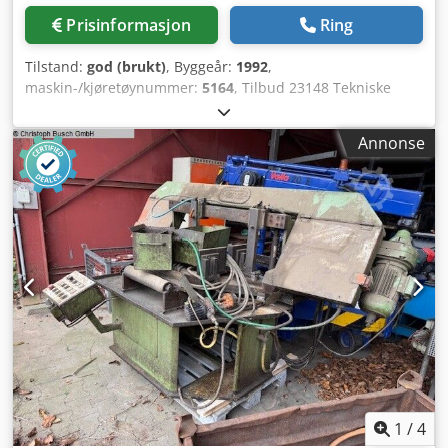
Prisinformasjon
Ring
Tilstand:
god (brukt)
, Byggeår:
1992
,
maskin-/kjøretøynummer:
5164
, Tilbud 23148 Tekniske
data: - med hydraulisk spenn- og fremmatingsinnretning -
Skjæreområde: rund 320 mm - Firkant: 300 x 300 mm -
Annonse
Maks. kappelengde per enkelt slag: opptil 400 mm -
Flerfoldig fremmating opptil 10 x 400 mm -
Båndsagbladmål: 3660 x 25 x 0,9 mm - Trinnløst justerbar
skjærehastighet: 20 - 100 o/min - Trinnløst hydraulisk
justerbar fremmatingshastighet - Kjølemiddelinnretning -
Materialeoppleggshøyde: 720 mm - Båndsag: Dcjdpfx Aeq
Evn Esg Tok - Drift: 400 V / 2,5 kW - Plassbehov ca.: B 1950 x
H 1250 x D 1500 mm - Vekt ca.: 1000 kg
1
/
4