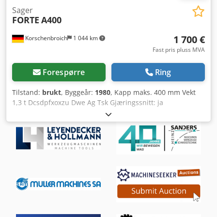
Sager
FORTE
A400
1 700 €
Korschenbroich
1 044 km
Fast pris pluss MVA
Forespørre
Ring
Tilstand:
brukt
, Byggeår:
1980
, Kapp maks. 400 mm Vekt
1,3 t Dcsdpfxoxzu Dwe Ag Tsk Gjæringssnitt: ja