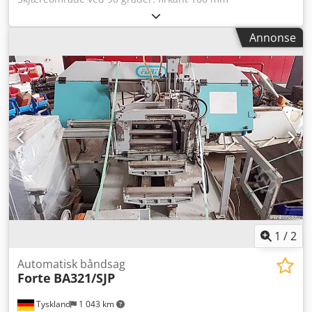
Skjæreområde ved 90 grader: rektangel 100 x 105 mm
Båndsagblad dimensjoner: 1335 x 13 x 0,65 mm Mål L x B x
Annonse
H: 650 x 310 x 300 mm Båndhastighet: 30 - 80 m/min Total
effektbehov: 0,95 kW Maskinvekt ca. 18 kg Kampanjepris!!
Berg & Schmid - Monteringsbåndsag PBS 90 ESC Dcsdpofv
Aq Rofx Ag Tsk Kraftig og spesielt robust metallbåndsag
med sagebord i aluminium trykkstøpegods og trinnløs
skjærehastighet for gjæringssnitt opptil 60° Andel
fraktkostnader: 25,- EUR Bildene viser identisk PBS 110.
1
/
2
Automatisk båndsag
Forte
BA321/SJP
Tyskland
1 043 km