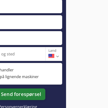
Land
og sted
rhandler
 på lignende maskiner
Send forespørsel
Personvernerklæring