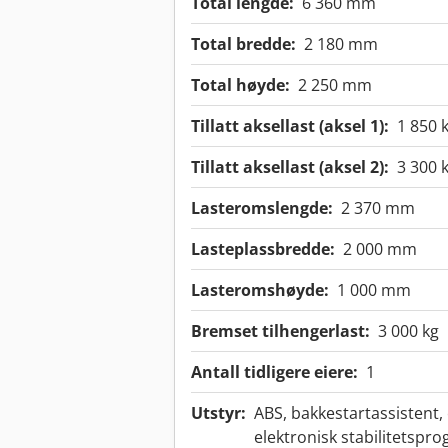
Total lengde:
6 360 mm
Total bredde:
2 180 mm
Total høyde:
2 250 mm
Tillatt aksellast (aksel 1):
1 850 
Tillatt aksellast (aksel 2):
3 300 
Lasteromslengde:
2 370 mm
Lasteplassbredde:
2 000 mm
Lasteromshøyde:
1 000 mm
Bremset tilhengerlast:
3 000 kg
Antall tidligere eiere:
1
Utstyr:
ABS, bakkestartassistent, 
elektronisk stabilitetspro