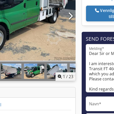
Vennligst ring meg
ti
SEND FORE
Melding*
1
/
23
Navn*
l