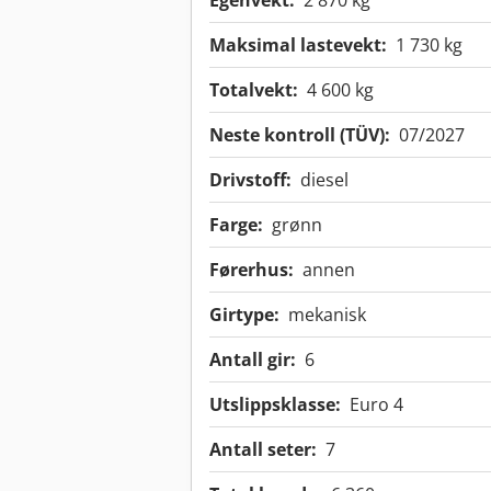
Egenvekt:
2 870 kg
Maksimal lastevekt:
1 730 kg
Totalvekt:
4 600 kg
Neste kontroll (TÜV):
07/2027
Drivstoff:
diesel
Farge:
grønn
Førerhus:
annen
Girtype:
mekanisk
Antall gir:
6
Utslippsklasse:
Euro 4
Antall seter:
7