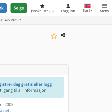
øk
Selge
Språk
Ønskeliste
(0)
Logg inn
Meny
-ID: A22292652
istrer deg gratis eller logg
 tilgang til all informasjon.
en: 2005
å nett