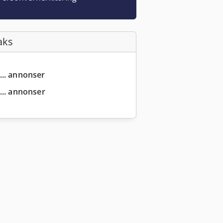
aks
... annonser
... annonser