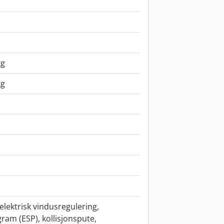
kg
kg
elektrisk vindusregulering,
gram (ESP), kollisjonspute,