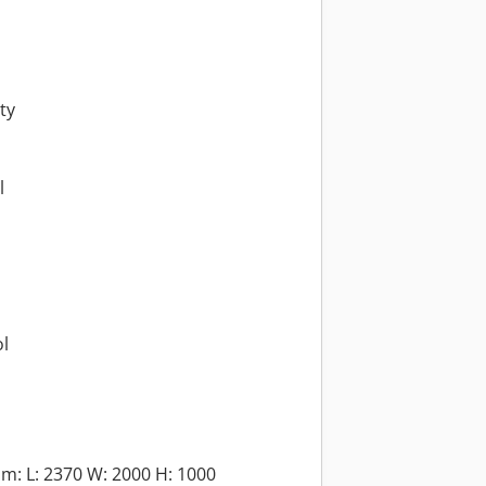
ty
l
ol
m: L: 2370 W: 2000 H: 1000