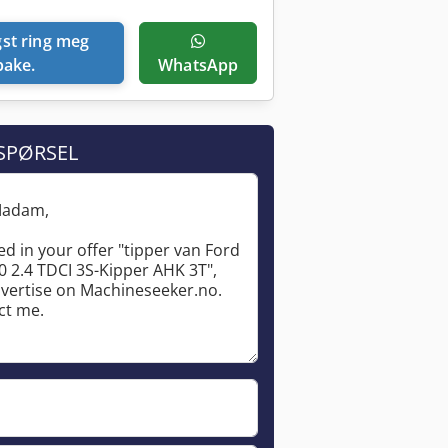
lbake.
WhatsApp
SPØRSEL