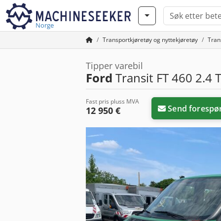
Norge
Transportkjøretøy og nyttekjøretøy
Trans
Tipper varebil
Ford
Transit FT 460 2.4 
Fast pris pluss MVA
Send forespø
12 950 €