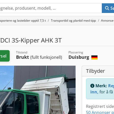
S
portere og lastebiler opptil 7,5 t
Transportbil og planbil med tipp
Annonse
TDCI 3S-Kipper AHK 3T
Tilstand
Plassering
rsel
Brukt
Duisburg
(fullt funksjonell)
Tilbyder
Merk:
Reg
inn,
for å få
Registrert sid
50 Annonser p