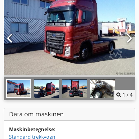
1
/
4
Data om maskinen
Maskinbetegnelse:
Standard trekkvogn