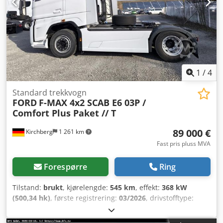
1
/
4
Standard trekkvogn
FORD
F-MAX 4x2 SCAB E6 03P /
Comfort Plus Paket // T
89 000 €
Kirchberg
1 261 km
Fast pris pluss MVA
Forespørre
Ring
Tilstand:
brukt
, kjørelengde:
545 km
, effekt:
368 kW
(500,34 hk)
, første registrering:
03/2026
, drivstofftype:
diesel
, totalvekt:
18 000 kg
, akselkonfigurasjon:
2 aksler
,
girtype:
automatisk
, utslippsklasse:
Euro 6
, Utstyr:
ABS,