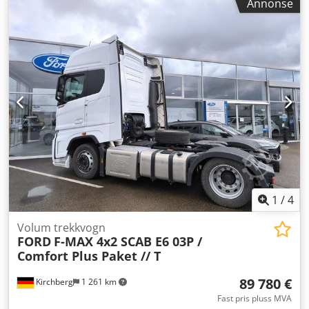
Annonse
aircondition, elektronisk stabilitetsprogram (ESP),
parkeringsvarmer
,
1
/
4
Volum trekkvogn
FORD
F-MAX 4x2 SCAB E6 03P /
Comfort Plus Paket // T
89 780 €
Kirchberg
1 261 km
Fast pris pluss MVA