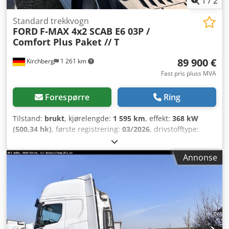
1
/
2
Standard trekkvogn
FORD
F-MAX 4x2 SCAB E6 03P /
Comfort Plus Paket // T
89 900 €
Kirchberg
1 261 km
Fast pris pluss MVA
Forespørre
Ring
Tilstand:
brukt
, kjørelengde:
1 595 km
, effekt:
368 kW
(500,34 hk)
, første registrering:
03/2026
, drivstofftype:
diesel
, totalvekt:
18 000 kg
, akselkonfigurasjon:
2 aksler
,
girtype:
mekanisk
, utslippsklasse:
Euro 6
, Utstyr:
ABS,
Annonse
aircondition, elektronisk stabilitetsprogram (ESP),
parkeringsvarmer
,