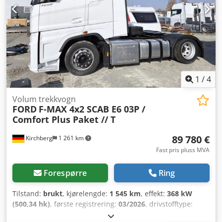
1
/
4
Volum trekkvogn
FORD
F-MAX 4x2 SCAB E6 03P /
Comfort Plus Paket // T
89 780 €
Kirchberg
1 261 km
Fast pris pluss MVA
Forespørre
Ring
Tilstand:
brukt
, kjørelengde:
1 545 km
, effekt:
368 kW
(500,34 hk)
, første registrering:
03/2026
, drivstofftype:
diesel
, totalvekt:
18 000 kg
, akselkonfigurasjon:
2 aksler
,