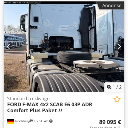
girtype:
automatisk
, utslippsklasse:
Euro 6
, Utstyr:
ABS,
Annonse
aircondition, elektronisk stabilitetsprogram (ESP),
parkeringsvarmer
,
1
/
2
Standard trekkvogn
FORD
F-MAX 4x2 SCAB E6 03P ADR
Comfort Plus Paket //
89 095 €
Kirchberg
1 261 km
Fast pris pluss MVA