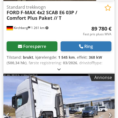
Standard trekkvogn
FORD
F-MAX 4x2 SCAB E6 03P /
Comfort Plus Paket // T
89 780 €
Kirchberg
1 261 km
Fast pris pluss MVA
Forespørre
Ring
Tilstand:
brukt
, kjørelengde:
1 545 km
, effekt:
368 kW
(500,34 hk)
, første registrering:
03/2026
, drivstofftype:
diesel
, totalvekt:
18 000 kg
, akselkonfigurasjon:
2 aksler
,
girtype:
automatisk
, utslippsklasse:
Euro 6
, Utstyr:
ABS,
Annonse
aircondition, elektronisk stabilitetsprogram (ESP),
parkeringsvarmer
,