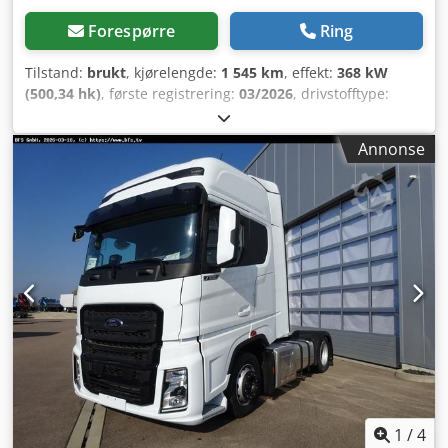
Forespørre
Ring
Tilstand:
brukt
, kjørelengde:
1 545 km
, effekt:
368 kW
(500,34 hk)
, første registrering:
03/2026
, drivstofftype:
diesel
, totalvekt:
18 000 kg
, akselkonfigurasjon:
2 aksler
,
girtype:
automatisk
, utslippsklasse:
Euro 6
, Utstyr:
ABS,
Annonse
aircondition, elektronisk stabilitetsprogram (ESP),
parkeringsvarmer
,
1
/
4