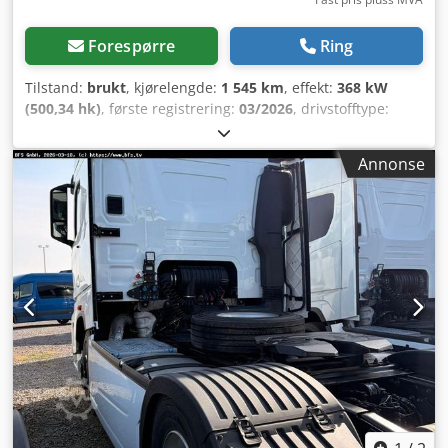
Forespørre
Ring
Tilstand:
brukt
, kjørelengde:
1 545 km
, effekt:
368 kW
(500,34 hk)
, første registrering:
03/2026
, drivstofftype:
diesel
, totalvekt:
18 000 kg
, akselkonfigurasjon:
2 aksler
,
girtype:
mekanisk
, utslippsklasse:
Euro 6
, Utstyr:
ABS,
Annonse
aircondition, elektronisk stabilitetsprogram (ESP),
parkeringsvarmer
,