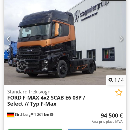
parkeringsvarmer
,
1
/
4
Standard trekkvogn
FORD
F-MAX 4x2 SCAB E6 03P /
Select // Typ F-Max
94 500 €
Kirchberg
1 261 km
Fast pris pluss MVA