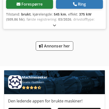
Forespørre
Ring
Tilstand:
brukt
, kjørelengde:
545 km
, effekt:
375 kW
(509,86 hk)
, første registrering:
03/2026
, drivstofftype:
diesel
, totalvekt:
18 000 kg
, akselkonfigurasjon:
2 aksler
,
girtype:
automatisk
, utslippsklasse:
Euro 6
, Utstyr:
ABS,
aircondition, elektronisk stabilitetsprogram (ESP), har
hatt en ulykke, parkeringsvarmer
,
Annonser her
Machineseeker
Gratis i butikken
Den ledende appen for brukte maskiner!