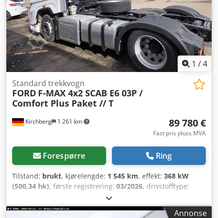
1
/
4
Standard trekkvogn
FORD
F-MAX 4x2 SCAB E6 03P /
Comfort Plus Paket // T
89 780 €
Kirchberg
1 261 km
Fast pris pluss MVA
Forespørre
Ring
Tilstand:
brukt
, kjørelengde:
1 545 km
, effekt:
368 kW
(500,34 hk)
, første registrering:
03/2026
, drivstofftype:
diesel
, totalvekt:
18 000 kg
, akselkonfigurasjon:
2 aksler
,
girtype:
automatisk
, utslippsklasse:
Euro 6
, Utstyr:
ABS,
Annonse
aircondition, elektronisk stabilitetsprogram (ESP),