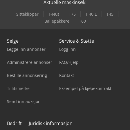
Aktuelle maskinsøk:
Sitteklipper
T-Nut
T75
T 40 E
T45
Ballepakkere
T60
Selge
Service & Støtte
Legge inn annonser
Logg inn
Administrere annonser
FAQ/Hjelp
Bestille annonsering
Kontakt
Tillitsmerke
Eksempel på kjøpekontrakt
Send inn auksjon
Bedrift
Juridisk informasjon