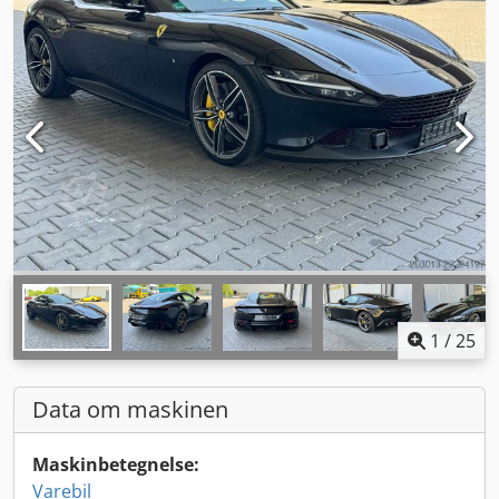
1
/
25
Data om maskinen
Maskinbetegnelse:
Varebil