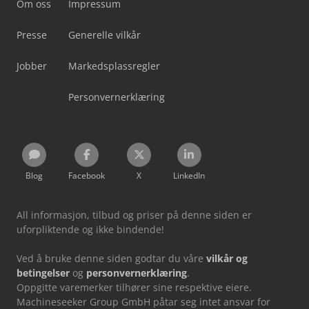
Om oss
Impressum
Presse
Generelle vilkår
Jobber
Markedsplassregler
Personvernerklæring
Blog
Facebook
X
LinkedIn
All informasjon, tilbud og priser på denne siden er
uforpliktende og ikke bindende!
Ved å bruke denne siden godtar du våre
vilkår og
betingelser
og
personvernerklæring
.
Oppgitte varemerker tilhører sine respektive eiere.
Machineseeker Group GmbH påtar seg intet ansvar for