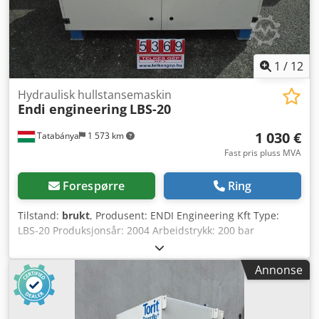
1
/
12
Hydraulisk hullstansemaskin
Endi engineering
LBS-20
1 030 €
Tatabánya
1 573 km
Fast pris pluss MVA
Forespørre
Ring
Tilstand:
brukt
, Produsent: ENDI Engineering Kft Type:
LBS-20 Produksjonsår: 2004 Arbeidstrykk: 200 bar
Spenning: 380 V Elektrisk effekt: 1,5 kW Credpfxey E Twaj
Ah Def Vekt: 378 kg
Annonse