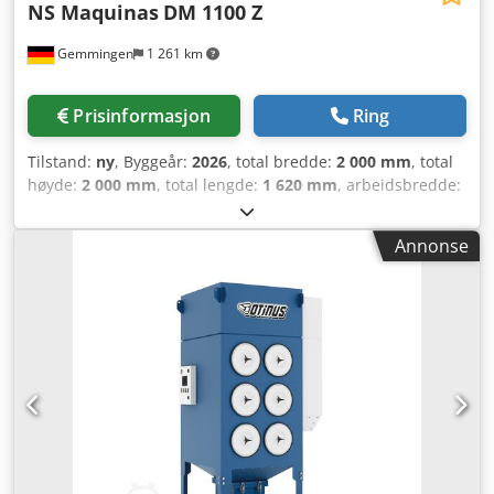
NS Maquinas
DM 1100 Z
Gemmingen
1 261 km
Prisinformasjon
Ring
Tilstand:
ny
, Byggeår:
2026
, total bredde:
2 000 mm
, total
høyde:
2 000 mm
, total lengde:
1 620 mm
, arbeidsbredde:
1 100 mm
, totalvekt:
1 000 kg
, effekt:
12 kW (16,32 hk)
,
inngangsstrøm:
20 A
, maks. platetykkelse:
120 mm
, maks.
Annonse
platetykkelse stål:
120 mm
, Avgrading opptil 1100 mm.
Avgrading av metallskårne deler med opptil 1100 mm
bredde. DM1100 Z foredler og avgraderer lettmetallplater
skåret med laser, stansing eller sakser. Crsdpfxotzfpke Ah
Djf Denne maskinen er utstyrt med én bredbåndsstasjon
som kan brukes til avgrading av deler med en størrelse fra
50×50 mm og en bredde på opptil 1100 mm. DM1100 Z
egner seg også for overflatebearbeiding, og kan kjøres
både med standardslipepapir og med non-woven/Scotch-
bånd. DM1100 Z Arbeidskapasitet (mm): 1100x120 Antall
båndstasjoner (Z): 1 Slipebånd, dimensjoner (mm):