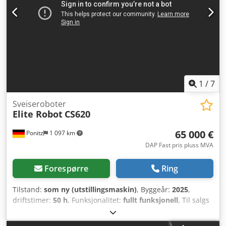
1
/
7
Sveiseroboter
Elite Robot
CS620
65 000 €
Ponitz
1 097 km
DAP Fast pris pluss MVA
Forespørre
Ring
Tilstand:
som ny (utstillingsmaskin)
, Byggeår:
2025
,
driftstimer:
50 h
, Funksjonalitet:
fullt funksjonell
, Til salgs
er et sveisrobot-system med følgende innhold: Elite Robot
CS620 (1750 mm rekkevidde) med programmeringsflens og