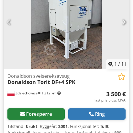
1
/
11
Donaldson sveiserøksavsug
Donaldson Torit
DF+4 SPK
3 500 €
Zdziechowice
1 212 km
Fast pris pluss MVA
Forespørre
Ring
Tilstand:
brukt
, Byggeår:
2001
, Funksjonalitet:
fullt
funksjonell
, type innstrømsstrøm:
trefaset
, totalvekt:
900