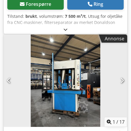
Forespørre
Ring
Tilstand:
brukt
, volumstrøm:
7 500 m³/t
, Utsug for oljetåke
fra CNC-maskiner, filterseparator av merket Donaldson
Torit. Enheten er beregnet for filtrering av oljetåke (både
emulsjon og ren olje), samt damp og røyk fra ulike
Annonse
sponbearbeidingsprosesser. Filtreringseffektivitet opptil
99,97 %. Modell: DMC-D2 Vifte med effekt 7,5 kW Kapasitet:
7500 m3/t Crodpfx Aexd Ry Hsh Def Filterareal: 40,8 m2
Filterpatronene er i svært god stand. Lager nr.: 1043
1
/
17