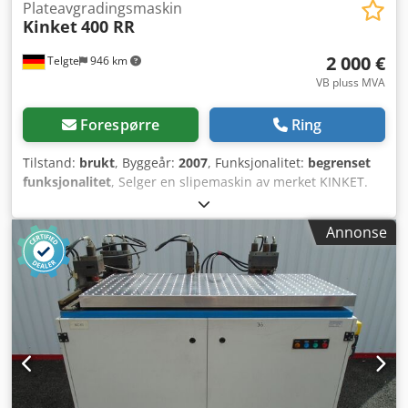
Plateavgradingsmaskin
Kinket
400 RR
2 000 €
Telgte
946 km
VB pluss MVA
Forespørre
Ring
Tilstand:
brukt
, Byggeår:
2007
, Funksjonalitet:
begrenset
funksjonalitet
, Selger en slipemaskin av merket KINKET.
Maskinen er i fungerende stand, det eneste problemet er
sensoren som holder båndet på plass i bredden og
Annonse
hindrer at det sklir, denne er defekt. Crodpfx Aoznv Uksh
Djf Ta kontakt ved interesse.