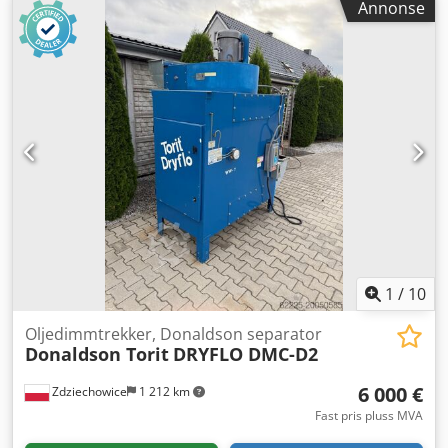
Annonse
denne nesten nye Donaldson DFPRE4 SPKTRP
røykavsugsenheten for sveising, plasma eller laser,
produksjonsår 2025. Aldri brukt i produksjon, kun brukt til
demonstrasjon. Komplett montert med ferdig koblet vifte
og styring. Modell: DFPRE4 SPKTRP Serienummer:
19318603 Sekvensnummer: 01 Produsert: 12-2025
Spenning: 3×400 V Effekt: 5,5 kW Frekvens: 50 Hz Faser: 3
Nettovekt: 875 kg Timer for styring, delenummer:
AM2155001 Timer inngang: 400 V~ Timer utgang: 24 V=
Csdpfoy T Ipyox Ah Derf Ta gjerne kontakt på melding eller
telefon hvis du har spørsmål eller ønsker mer informasjon.
1
/
10
Oljedimmtrekker, Donaldson separator
Donaldson Torit
DRYFLO DMC-D2
6 000 €
Zdziechowice
1 212 km
Fast pris pluss MVA