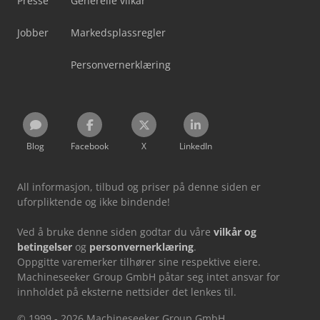
Presse
Generelle vilkår
Jobber
Markedsplassregler
Personvernerklæring
Blog
Facebook
X
LinkedIn
All informasjon, tilbud og priser på denne siden er
uforpliktende og ikke bindende!
Ved å bruke denne siden godtar du våre
vilkår og
betingelser
og
personvernerklæring
.
Oppgitte varemerker tilhører sine respektive eiere.
Machineseeker Group GmbH påtar seg intet ansvar for
innholdet på eksterne nettsider det lenkes til.
© 1999 - 2026 Machineseeker Group GmbH