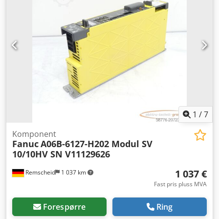
1
/
7
Komponent
Fanuc
A06B-6127-H202 Modul SV
10/10HV SN V11129626
1 037 €
Remscheid
1 037 km
Fast pris pluss MVA
Forespørre
Ring