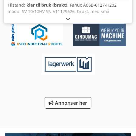
Tilstand:
klar til bruk (brukt)
, Fanuc A06B-6127-H202
modul SV 10/10HV SN V11129626, brukt, med små
bruksspor, 100 % funksjonell, levering i henhold til bilder
Cedpfxjx Erdxe Aiferf
Annonser her