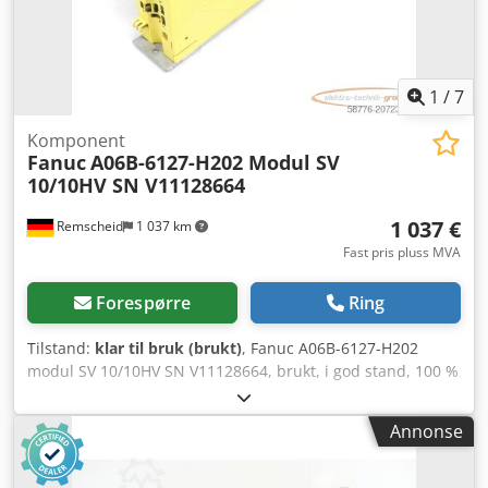
1
/
7
Komponent
Fanuc
A06B-6127-H202 Modul SV
10/10HV SN V11128664
1 037 €
Remscheid
1 037 km
Fast pris pluss MVA
Forespørre
Ring
Tilstand:
klar til bruk (brukt)
, Fanuc A06B-6127-H202
modul SV 10/10HV SN V11128664, brukt, i god stand, 100 %
funksjonsdyktig, levering i henhold til bilder Crsdpfxsx
Erdre Aifjf
Annonse