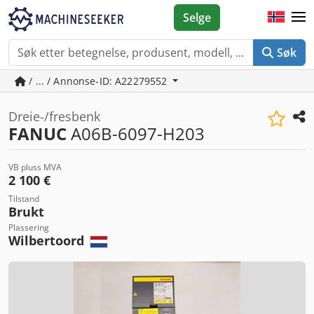
Selge
Søk
/ ... / Annonse-ID: A22279552
Dreie-/fresbenk
FANUC
A06B-6097-H203
VB pluss MVA
2 100 €
Tilstand
Brukt
Plassering
Wilbertoord