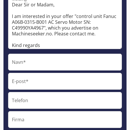
Navn*
E-post*
Telefon
Firma