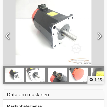
1
/
5
Data om maskinen
Maskinbetegnelse: