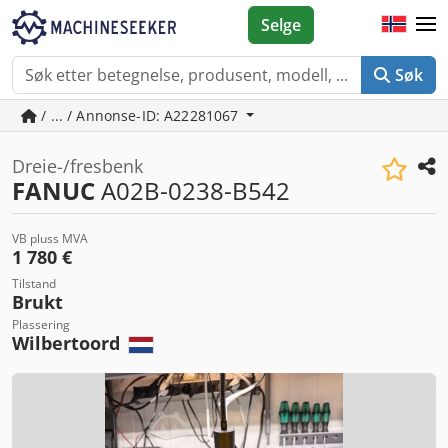
Selge
Søk
/ ... / Annonse-ID: A22281067
Dreie-/fresbenk
FANUC
A02B-0238-B542
VB pluss MVA
1 780 €
Tilstand
Brukt
Plassering
Wilbertoord