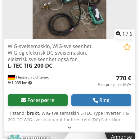
1
/
6
WIG-sveisemaskin, WIG-sveiseenhet,
WIG og elektrisk DC-sveisemaskin,
elektrisk sveiseenhet også for
L-TEC
TIG 200 DC
770 €
Hessisch Lichtenau
1 035 km
Fast pris pluss MVA
Forespørre
Ring
Tilstand:
brukt
, WIG-sveisemaskin L-TEC Type Inverter TIG
200 DC WIG-sveiseapparat for likestrøm (DC) Fabrikknr.
184548 Årsmodell ca. 1994 Ytelse: 200 Amp. = 60 %
intermittens 155 Amp. = 100 % intermittens Trinnløst
Annonse