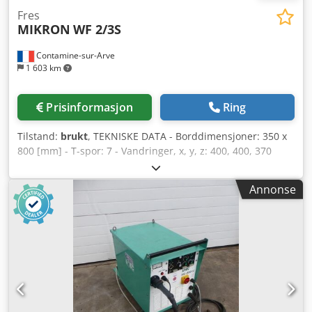
Fres
MIKRON
WF 2/3S
Contamine-sur-Arve
1 603 km
Prisinformasjon
Ring
Tilstand:
brukt
, TEKNISKE DATA - Borddimensjoner: 350 x
800 [mm] - T-spor: 7 - Vandringer, x, y, z: 400, 400, 370
[mm] - Spindelhastighet: 50 - 2240 [o/min.] - Rapidfeed-
hastighet med potensiometer: 0 - 630 [mm/min.] Cjdpfx
Annonse
Afouhbxajvjrf TILBEHØR - 3-akset display HEIDENHAIN -
Vernebjelke