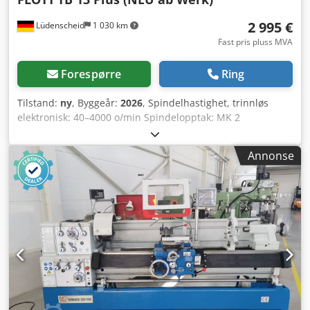
2 995 €
Lüdenscheid
1 030 km
Fast pris pluss MVA
Forespørre
Ring
Tilstand:
ny
, Byggeår:
2026
, Spindelhastighet, trinnløs
elektronisk: 40–4000 o/min Spindelopptak: MK 2
Bordhøydejustering med tannstang Crodjby Swhopfx Afvef
Maks. gjengeskapingskapasitet: M10 Innstilling av
Annonse
gjengeskapingsdybde via digital dybdeindikator Digitalt
turtallsdisplay Digital boredybdeindikator
Boredybdeanslag via anslagsring Mateføring: manuell
Bordhøydejustering med tannstang Permanent/normal
borekapasitet stål: Ø 13 mm / 15 mm Boredybde: 60 mm
Utladning: 225 mm Søylediameter: 60 mm Nyttbar
bordflate (B x L): 330x250 mm Maskinmål (B x D x H):
420x450x860 mm Maskinmål (med understell) (B x D x H):
452x700x1130 mm Vekt: 62 kg Maks. avstand
spindel/bord/fot: 300/360 mm Motor: vekselstrøm med
frekvensomformer, 230 V, 0,54 kW OPTION: Borepakke nr. 2