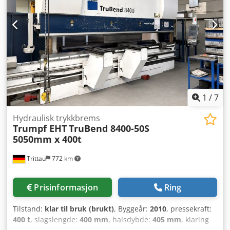
Maskindimensjoner: 2700 x 1080 x 1370 mm Codpfx Afoy
Duy Hjvjrf Tilbehør: - 3-akset digitalt målesystem - 3-bakk
chuck - 4-bakk chuck - Planplate - Støttebrille - Følgebrille -
Nøkler - Kjølevannutstyr - MULTIFIX verktøyholder med
innsatser - Verktøykasse - Verktøy, skiftenøkler -
Skjæreverktøy - Manualer og CD Dreiebenken er i
tilnærmet ny stand og knapt brukt. Koblet til strøm i vår
hall.
1
/
7
Hydraulisk trykkbrems
Trumpf EHT
TruBend 8400-50S
5050mm x 400t
Trittau
772 km
Prisinformasjon
Ring
Tilstand:
klar til bruk (brukt)
, Byggeår:
2010
, pressekraft:
400 t
, slagslengde:
400 mm
, halsdybde:
405 mm
, klaring