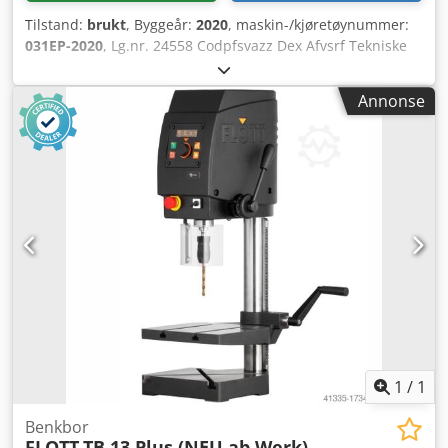
Tilstand:
brukt
, Byggeår:
2020
, maskin-/kjøretøynummer:
031EP-2020
, Lg.nr. 24558 Codpfsvazz Dex Afvsrf Tekniske
data: - Slipeskivediameter: 150 mm - Slipesaggregat
svingbart på leddarm - Svingradius for slipearm: 2000 mm
Annonse
- Motorisert støvavsug - Turtall på slipeskive trinnløst
regulerbart: 800 – 2200 o/min - Bordstørrelse: 1500 x 880
mm - Bordhøyde: ca. 920 mm - Drift: 400 V / 3,6 kW -
Plassbehov: ca. B 1600 x H 1600 x D 1600 mm - Vekt: ca.
250 kg
1
/
1
Benkbor
FLOTT
TB 13 Plus (NEU ab Werk)