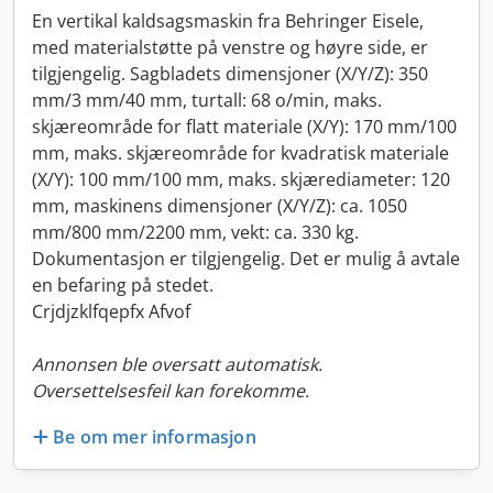
En vertikal kaldsagsmaskin fra Behringer Eisele,
med materialstøtte på venstre og høyre side, er
tilgjengelig. Sagbladets dimensjoner (X/Y/Z): 350
mm/3 mm/40 mm, turtall: 68 o/min, maks.
skjæreområde for flatt materiale (X/Y): 170 mm/100
mm, maks. skjæreområde for kvadratisk materiale
(X/Y): 100 mm/100 mm, maks. skjærediameter: 120
mm, maskinens dimensjoner (X/Y/Z): ca. 1050
mm/800 mm/2200 mm, vekt: ca. 330 kg.
Dokumentasjon er tilgjengelig. Det er mulig å avtale
en befaring på stedet.
Crjdjzklfqepfx Afvof
Annonsen ble oversatt automatisk.
Oversettelsesfeil kan forekomme.
Be om mer informasjon