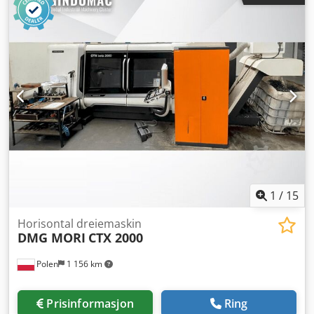
justerbart område Strømtype: DC (likestrøm) Tilkobling: 400
Volt, 50 Hz, 32 Amp. plugg - 4 meter slangepakke med
sentraltilkobling og håndbrenner - med fjernpotentiometer
(fotpedal) - gass-trykkreduksjonsventil - kun likestrøm = DC
- HF-tenning Crjdpfedzqb Eox Afvsf Plassbehov L x B x H:
850 x 480 x 740 mm Vekt: ca. 150 kg Sveisetesten gir veldig
gode resultater ved sveising av rustfritt stål med likestrøm.
Også ellers i god stand.
1
/
15
Horisontal dreiemaskin
DMG MORI
CTX 2000
Polen
1 156 km
Prisinformasjon
Ring