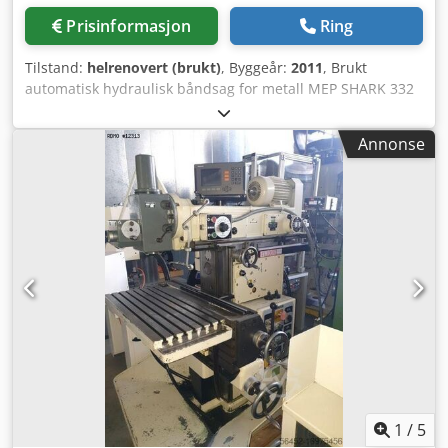
Prisinformasjon
Ring
Tilstand:
helrenovert (brukt)
, Byggeår:
2011
, Brukt
automatisk hydraulisk båndsag for metall MEP SHARK 332
NC EVO Bladdimensjoner: 3320x27x0,9 mm Kapsvinkel: fra
45° til +60° Cedpfsul Svlex Afvsrf Driftsmoduser: manuell,
Annonse
halvautomatisk-dynamisk, halvautomatisk, automatisk
Kappehastighet: 15-100 m/min (inverter) Kapasitet: ved 0°
– rund 300 mm – kvadrat 260 mm – rektangel 330x260 mm
Mål: 2600x2320x2000 mm Årsmodell: 2011 Vekt: 1050 kg
Maskinen er fullstendig renovert og testet.
1
/
5