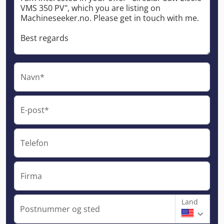
Navn*
E-post*
Telefon
Firma
Land
Postnummer og sted