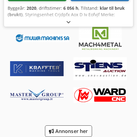
Byggeår:
2020
, driftstimer:
6 056 h
, Tilstand:
klar til bruk
(brukt)
, Styringsenhet Crjdpfx Aox D Iv Eofvjf Merke:
SIEMENS Modell: 840D Generelle data Bredde: 3150 mm
Dybde: 5564 mm Høyde: 2135 mm Maskinvekt: 10 000 kg
Hoveddrift Spindelhastighetsområde: 3600 o/min
Bevegelser X-akse hurtigforflytning: 30 m/min Y-akse
hurtigforflytning: 22,5 m/min Z-akse hurtigforflytning: 33
m/min Arbeidsstykke Arbeidsstykkets diameter over vange:
800 mm Arbeidsstykkets diameter: 600 mm Verktøy
Verktøylommer i magasin: 12 Denne 3-akse horisontale
dreiebenken produsert i 2020 har Siemens 840D-styring og
en spindelhastighet på opptil 3 600 o/min. Den tilbyr en
maksimal dreiediameter på 600 mm og en lengde på 2000
mm. Maskinen er utstyrt med spontransportør, Siemens
CELOS-styringssystem og avtrekkssystem for røyk, noe som
gjør den ideell for komplekse bearbeidingsoppgaver. Dette
er en god mulighet til å kjøpe DMG MORI CTX 2000
horisontal dreiebenk. Kontakt oss gjerne for mer
informasjon om denne maskinen. Applikasjonstyper
Dreiing
Annonser her