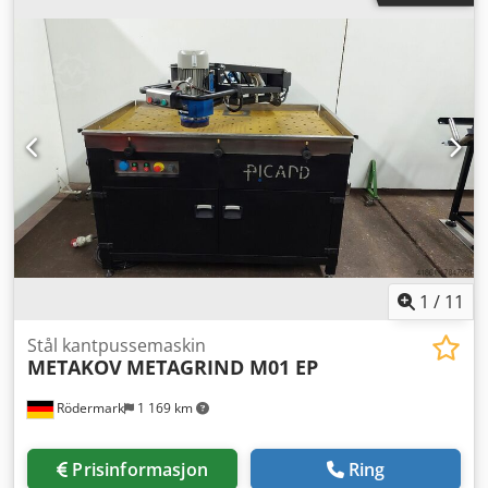
x 25 mm Turtallsområde - hovedspindel 0 - 2.500 o/min
Girtrinn 2 Girtrinn 1 0 - 800 o/min Girtrinn 2 0 - 2.500
o/min Driftseffekt - hovedspindel 20,5 / 17 kW Maks.
dreiemoment 1.400 Nm Spindelhode str. 8 DIN 55027
Spindeldiameter i forlager 120 mm Spindelboring 83 mm
Innvendig kon 90 metrisk Matingkraft lengderetning 10.000
N Matingkraft tverretning 9.000 N Matingområde 0 - 20
mm/min Hurtiggang 10/7 | 5/3,5 m/min Metrisk 0,1 - 400
mm Tommer 1/4 - 56 TPI / 1" Modul mm . II Pinoldiameter
100 mm Pinolslag 200 mm Pinolopptak MK 5 Totalt
effektbehov 30 kVA Maskinvekt ca. 5,7 t Plassbehov ca. 5,0 x
3,5 x 2,0 m Syklusstyrt dreiebenk WEILER - E 60 / 2000
Crjdpfozhcfvjx Afvsf
1
/
11
Stål kantpussemaskin
METAKOV
METAGRIND M01 EP
Rödermark
1 169 km
Prisinformasjon
Ring