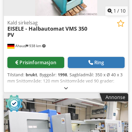
1
/
10
Kald sirkelsag
EISELE - Halbautomat
VMS 350
PV
Ahaus
938 km
Prisinformasjon
Ring
Tilstand:
brukt
, Byggeår:
1998
, Sagbladmål: 350 x Ø 40 x 3
mm Snittområde: 120 mm Snittområde ved 90 grader:
firkant 100 x 100 mm Snittområde ved 90 grader: flat 170 x
100 mm Snittområde ved 45 grader: rund 120 mm
Annonse
Snittområde ved 45 grader: firkant 95 x 95 mm
Snittområde ved 45 grader: flat 120 x 100 mm Snittområde
ved 60 grader: rund RE 100 mm Snittområde ved 60
grader: firkant RE 85 x 85 mm Snittområde ved 60 grader:
flat RE 85 x 100 mm Arbeidshøyde: 900 mm Sagbladets
hastigheter: 17 / 34 o/min Trykkluft: 6,0 – 8,0 bar Samlet