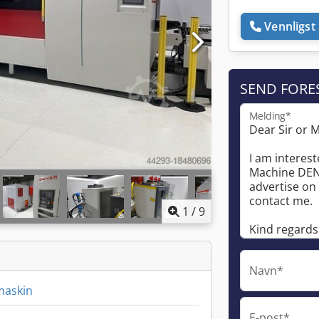
Vennligst 
SEND FORE
Melding*
1
/
9
Navn*
maskin
E-post*