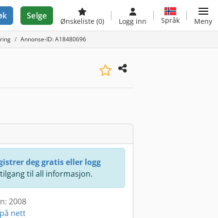
øk
Selge
Språk
Ønskeliste
(0)
Logg inn
Meny
ring
Annonse-ID: A18480696
istrer deg gratis eller logg
 tilgang til all informasjon.
en: 2008
på nett