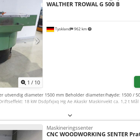
WALTHER TROWAL
G 500 B
Tyskland
962 km
1
/
10
er utvendig diameter 1500 mm Beholder diameter/høyde: 1500 / 5
riftseffekt: 18 kW Dsdpfxjxq Hg Ae Akaskr Maskinvekt ca. 1,2 t Mål L
Maskineringssenter
CNC WOODWORKING SENTER
Pra