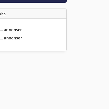
aks
... annonser
... annonser