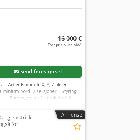
16 000 €
Fast pris pluss MVA
Send forespørsel
2. - Arbeidsområde X, Y, Z akser:
uminium bord, 2 seksjoner. - Styring:
1 Boreaggregat: 1 - praktisk talt
uksjon: Maskin med bevegelig portal
mpens kapasitet m³/t: 240/280 m³/h
Annonse
 og elektrisk
de: 2 790 mm Høyde: 2 190 mm
også for