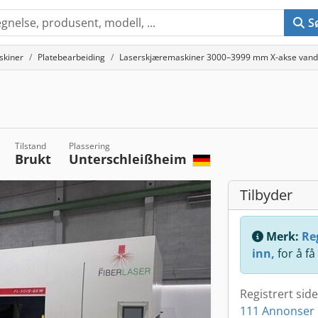
S
skiner
Platebearbeiding
Laserskjæremaskiner 3000–3999 mm X-akse vand
Tilstand
Plassering
Brukt
Unterschleißheim
Tilbyder
Merk:
Reg
inn,
for å få
Registrert sid
111 Annonser 