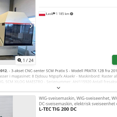
Łask
1 185 km
1
/
24
2012
, - 3-akset CNC-senter SCM Pratix S - Modell PRATIX 12B fra 201
sser i magasinet: 8 Djdouu Ntgspfx Akaekr - Maskinbord: Raster al
G, SCM XILOG MAESTRO - Serienummer: AH/115920 Antall fresakser: 
000 o/min Verktøyfeste: HSK-F63 Hovedmotor: 6,6 kW Portal-konstr
- en plassert utenfor, den andre installert i maskinen. Vakuumpu
WIG-sveisemaskin, WIG-sveiseenhet, WIG
(.dxf) Sikkerhet: Avvisere Vekt ca. 2 500 kg Lengde: 5 900 mm Bred
DC-sveisemaskin, elektrisk sveiseenhet 
L-TEC
TIG 200 DC