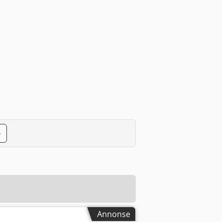
e
Annonse