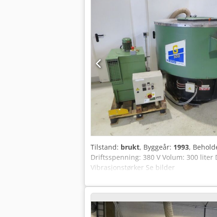
Tilstand:
brukt
, Byggeår:
1993
, Behold
Driftsspenning: 380 V Volum: 300 liter D
Vibrasjonstørker Se bilder