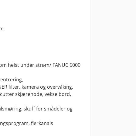
mm
om helst under strøm/ FANUC 6000
sentrering,
ER filter, kamera og overvåking,
ocutter skjærehode, vekselbord,
lsmøring, skuff for smådeler og
ngsprogram, flerkanals