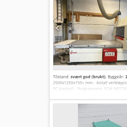
Tilstand:
svært god (brukt)
, Byggeår:
2500x1250x150+ mm - Antall verktøypla
PC-kontroll - Programvare: SCM NESTIN
ubrukt Maksimal spindelhastighet: 24 
Vakuumpumper: 2 stk. BECKER fra 2012 
Grensesnitt for lesing av CAD-format 
Automatisk måling av verktøylengde