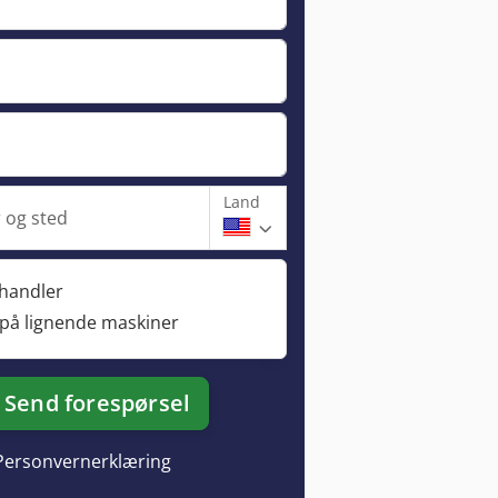
Land
og sted
rhandler
 på lignende maskiner
Send forespørsel
Personvernerklæring