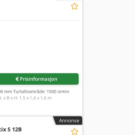
Prisinformasjon
00 mm Turtallsområde: 1500 o/min
 x B x H: 1,5 x 1,6 x 1,6 m
Annonse
tix S 12B