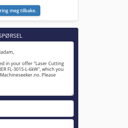
ring meg tilbake.
SPØRSEL