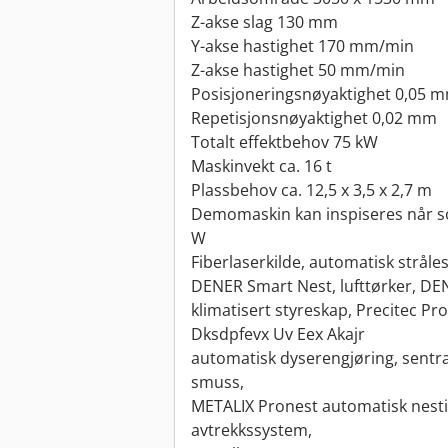
Z-akse slag 130 mm
Y-akse hastighet 170 mm/min
Z-akse hastighet 50 mm/min
Posisjoneringsnøyaktighet 0,05 
Repetisjonsnøyaktighet 0,02 mm
Totalt effektbehov 75 kW
Maskinvekt ca. 16 t
Plassbehov ca. 12,5 x 3,5 x 2,7 m
Demomaskin kan inspiseres når s
W
Fiberlaserkilde, automatisk stråle
DENER Smart Nest, lufttørker, DEN
klimatisert styreskap, Precitec Pr
Dksdpfevx Uv Eex Akajr
automatisk dyserengjøring, sentra
smuss,
METALIX Pronest automatisk nesti
avtrekkssystem,