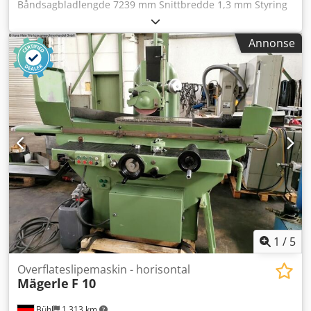
Båndsagbladlengde 7239 mm Snittbredde 1,3 mm Styring
POSIMOD Skjæreområde firkant 520 x 520 mm
Materialmating lengde 500 mm Flergangs materialmating
Annonse
4500 mm Minste kappelengde 6 mm Reststykkelengde
min./maks. 10 / 100 mm Skjærehastighet 20 - 130 m/min
Båndsagblad dimensjoner 7239 x 50 x 1,3 mm Sagmotor
5,5 kW Totalt effektbehov 10,0 kW Maskinvekt ca. 3,8 t
Maskinens dimensjoner L x B x H 3,42 x 2,30 x 2,40 m - 2-
søyleføring - Dedswm Rm Iepfx Anzskr Tilbehør:
Materullerbane 2500 mm lang, spontransportør,
kjølevæskeanlegg
1
/
5
Overflateslipemaskin - horisontal
Mägerle
F 10
Bühl
1 313 km