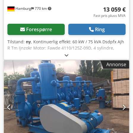
13 059 €
Hamburg
770 km
Fast pris pluss MVA
Forespørre
Ring
Tilstand:
ny
, Kontinuerlig effekt: 60 kW / 75 kVA Dsdpfx Ajh
R Tm Ijnzokr Motor: Fawde 4110/125Z-09D, 4 sylindre,
vannkjølt Tilkobling: 1x32A, 1x64A, 1x220V Stikkontakter
eller effektbryter, valgfritt 125A-stikkontakt Frekvens: 50 Hz
Annonse
Spenning: 400/230 V Inkluderer: Elektronisk
turtallsregulering, AVR, batterilader, forvarmingssystem
Comap AMF8-styring med generatornettilkobling
Jordfeilbryter