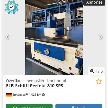
Annonse
20 000 kg
, cnc num t plus kapasitet 4000X1450MM på benk
1000MM på tversgående sleide 4-bakk chuck 1200MM
støttebrille automatisk revolverhode sett med
verktøyholdere Dsdpjyzhrksfx Anzskr vekt 20000KG
1
/
6
Overflateslipemaskin - horisontal
ELB-Schliff
Perfekt 810 SPS
Ennepetal
1 025 km