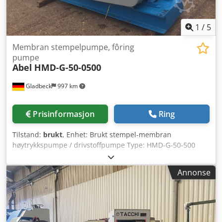
1
/
5
Membran stempelpumpe, fôring
pumpe
Abel
HMD-G-50-0500
Gladbeck
997 km
Prisinformasjon
Ring
Tilstand:
brukt
, Enhet: Brukt stempel-membran
høytrykkspumpe / drivstoffpumpe Type: HMD-G-50-500
Kapasitet: 40,0 m3/t Dodpfxodkdi To Anzjkr Trykk: 1,6 MPa
Annonse