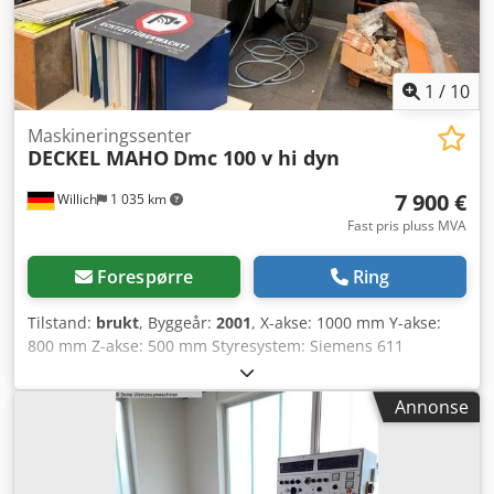
1
/
10
Maskineringssenter
DECKEL MAHO
Dmc 100 v hi dyn
7 900 €
Willich
1 035 km
Fast pris pluss MVA
Forespørre
Ring
Tilstand:
brukt
, Byggeår:
2001
, X-akse: 1000 mm Y-akse:
800 mm Z-akse: 500 mm Styresystem: Siemens 611
Heidenhain 430 med originalt løfteutstyr ISO 40
Dkodpeztfx Ajfx Anzor
Annonse