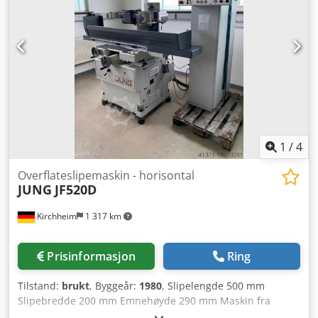
1
/
4
Overflateslipemaskin - horisontal
JUNG
JF520D
Kirchheim
1 317 km
Prisinformasjon
Ring
Tilstand:
brukt
, Byggeår:
1980
, Slipelengde 500 mm
Slipebredde 200 mm Emnehøyde 290 mm Maskin fra
Physikalisch-Technischer-Bundesanstalt - Geometrisk