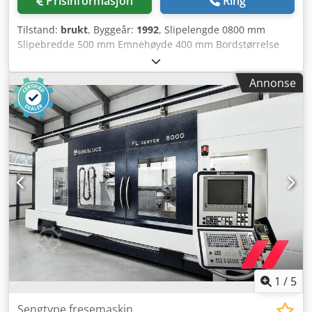
Prisinformasjon
Ring
Tilstand:
brukt
, Byggeår:
1992
, Slipelengde 0800 mm
Slipebredde 500 mm Emnehøyde 400 mm Bordstørrelse
800 x 400 mm Bordhastighet 1 - 25 m/min Tverrmating
automatisk 0 - 60 mm/slagg Slipeskive dimensjoner 400 x
Annonse
100 x 127 mm Slipespindel hastighet 1400/2800 o/min
Dkjdpswgnz Aefx Anzer Total effektbehov 10 kW Spenning
380 V Maskinvekt ca. 6 t Maskinen er utstyrt med
kjølevæskeanlegg, automatisk vertikal tilføring,
avtrekksenhet og steinholdere. Styringen er upålitelig på
grunn av alder!
1
/
5
Sengtype fresemaskin