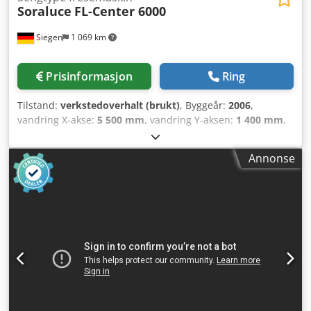
Soraluce
FL-Center 6000
Siegen
1 069 km
Prisinformasjon
Ring
Tilstand:
verkstedoverhalt (brukt)
, Byggeår:
2006
,
vandring X-akse:
5 500 mm
, vandring Y-aksen:
1 400 mm
,
bevegelsesavstand Z-akse:
1 000 mm
, spindelhastighet
(maks.):
5 000 o/min
, spindelhastighet (min.):
15 o/min
,
Annonse
bordbredde:
1 200 mm
, bordlengde:
6 000 mm
, RepairFIT
by Dornhöfer The Difference. Including installation &
commissioning! Year of manufacture: 2006 Capacities /
Travel distances: Longitudinal (X): mm 5,500 Vertical (Y):
mm 1,400 Cross (Z): mm 1,000 Clamping Table: Length: mm
6,000 Width: mm 1,200 Number of T-slots on table surface:
units 12 Width of T-slots: mm 22 Distance between slots:
mm 100 Max. workpiece weight: kg 13,500 NC Rotary Table:
Position: Right, flush-integrated into table surface
Clamping surface: Ø mm 1,000 Positioning accuracy: °
360x0.001 Max. workpiece weight: kg 3,500 Number of T-