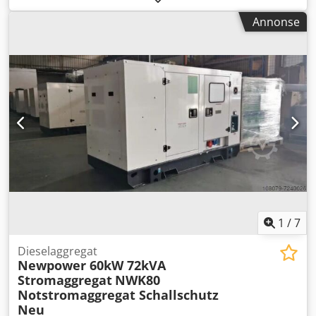
overhalt - Elektrisk system kontrollert, fullt funksjonell,
Annonse
relevante deler fornyet - Alle slitedeler er fornyet - Farge:
lysegrå, god lakktilstand Utstyr: Elektro-magnet 500x200
mm Revidert slipespindel 2-aksers digital avlesning for Y-
og Z-akse Automatisk tilmatning på Y- og Z-akse Y-akse
med nullstopp Manuell håndavretter Trinnløs
turtallsregulering for slipeskive V-konstant for skiveslitasje
Papirbåndfilteranlegg, brukt Maks. høyde med 250 mm
skivediameter: 290 mm Maks. slipeområde: 600x250 mm
Maks. belastning inkl. magnet: 100 kg Dkodpfewb Hygjx
Anzer Garanti: 1 år på geometri og elektronikk i hele
Tyskland Levering: fra fabrikk Leveringstid: umiddelbart
Betaling: før henting Maskinen kan inspiseres hos oss
Forsendelse etter dine spesifikasjoner
1
/
7
Dieselaggregat
Newpower 60kW 72kVA
Stromaggregat
NWK80
Notstromaggregat Schallschutz
Neu