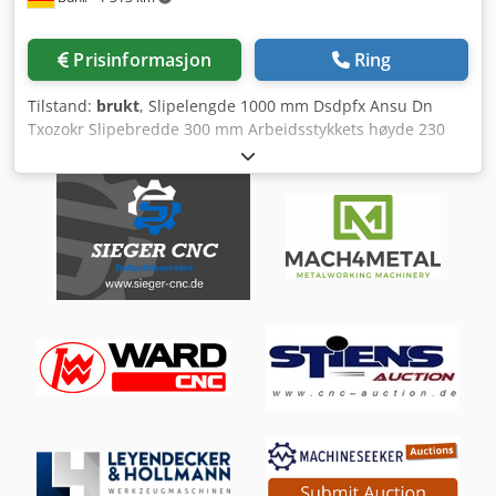
Prisinformasjon
Ring
Tilstand:
brukt
, Slipelengde 1000 mm Dsdpfx Ansu Dn
Txozokr Slipebredde 300 mm Arbeidsstykkets høyde 230
mm Bordets oppspenningsflate 1000 x 240 mm X-aksel
vandring 1000 mm Y-aksel vandring 270 mm Z-aksel
vandring 350 mm Slipeskivediameter 240 mm
Slipespindelens turtall 2180 o/min Bordhastighet -trinnløs-
3 - 30 m/min Totalt effektbehov 4,5 kW Maskinvekt ca. 2,8 t
Maskindimensjoner L x B x H 2,36 x 1,37 x 2,0 m Tilbehør:
Magnetplate 680 x 200 mm, slipeskive med flens (ø 240 x
25 mm), våtslipeanlegg