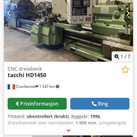
1
/
7
CNC dreiebenk
tacchi
HD1450
Courbevoie
1 347 km
Prisinformasjon
Ring
Tilstand:
ukontrollert (brukt)
, Byggeår:
1996
,
dreiediameter over tverrsleiden:
1 000 mm
, svingelengde:
4 000 mm
, svingediameter:
1 450 mm
, spindelboring:
150
mm
, rotasjonshastighet (maks.):
560 o/min
, totalvekt: