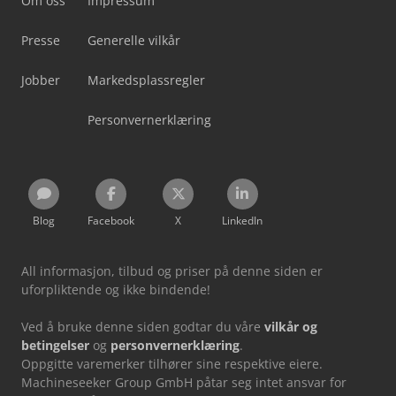
Om oss
Impressum
Presse
Generelle vilkår
Jobber
Markedsplassregler
Personvernerklæring
Blog
Facebook
X
LinkedIn
All informasjon, tilbud og priser på denne siden er
uforpliktende og ikke bindende!
Ved å bruke denne siden godtar du våre
vilkår og
betingelser
og
personvernerklæring
.
Oppgitte varemerker tilhører sine respektive eiere.
Machineseeker Group GmbH påtar seg intet ansvar for