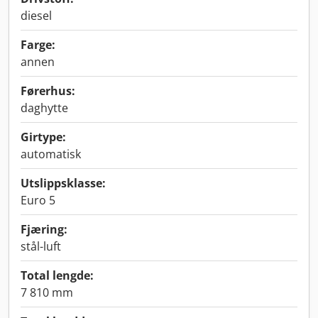
diesel
Farge:
annen
Førerhus:
daghytte
Girtype:
automatisk
Utslippsklasse:
Euro 5
Fjæring:
stål-luft
Total lengde:
7 810 mm