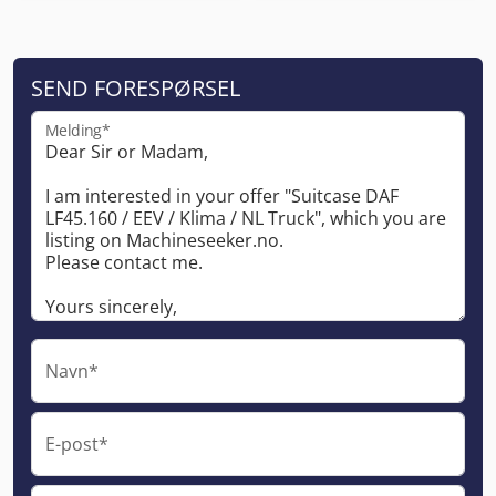
SEND FORESPØRSEL
Melding*
Navn*
E-post*