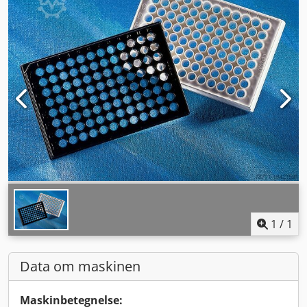
1
/
1
Data om maskinen
Maskinbetegnelse: