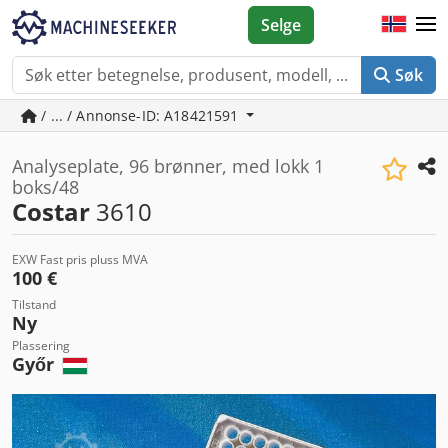
Selge
Søk
/ ... / Annonse-ID: A18421591
Analyseplate, 96 brønner, med lokk 1
boks/48
Costar
3610
EXW Fast pris pluss MVA
100 €
Tilstand
Ny
Plassering
Győr