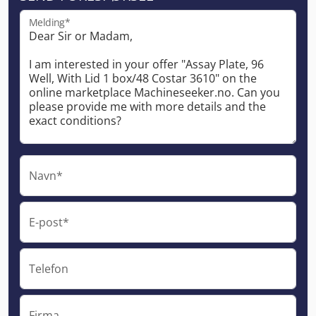
Melding*
Navn*
E-post*
Telefon
Firma