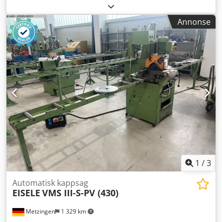
informasjon og bilder via eller Djdeft Tk Hjpfx Abpjkr *
Annonse
1
/
3
Automatisk kappsag
EISELE
VMS III-S-PV (430)
Metzingen
1 329 km