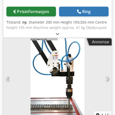
Prisinformasjon
Ring
Tilstand:
ny
, Diameter 200 mm Height 105/265 mm Centre
height 105 mm Machine weight approx. 41 kg Dkjdpsupxd
Rjfx Abper Space requirement approx. 400 x 330 x 310 mm
Annonse