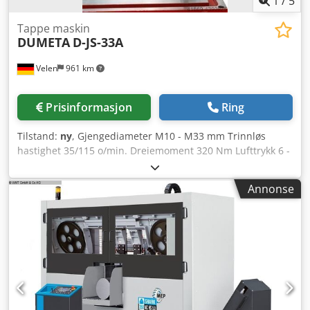
1
/
5
Tappe maskin
DUMETA
D-JS-33A
Velen
961 km
Prisinformasjon
Ring
Tilstand:
ny
, Gjengediameter M10 - M33 mm Trinnløs
hastighet 35/115 o/min. Dreiemoment 320 Nm Lufttrykk 6 -
8 bar Arbeidsområde 400 - 2000 mm Den pneumatiske D-
JSC gjengeboremaskinen har blant annet en
Annonse
trykkluftsmotor med hurtigchuck og en stabil, fleksibel
arbeidsarm. Borearmen kan monteres direkte på
arbeidsbordet via monteringsflensen, og er umiddelbart
klar til bruk. Dette sikrer raske omstillingstider.
Gjengeboret kan enkelt føres til ønsket borehull uten at
emnet må plasseres under borhodet. Utførelse med
justerbar vinkel, hvor hurtigchucken kan vippes slik at
horisontal gjengeboring også er mulig. Pneumatiske