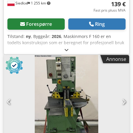
139 €
Siedlce
1 255 km
Fast pris pluss MVA
Forespørre
Ring
Tilstand:
ny
, Byggeår:
2026
, Maskinmors F 160 er en
todelts konstruksjon som er beregnet for profesjonell bruk
i metallbearbeidingsverksteder, CNC-sentre og på
bordstativbor. Takket være den gjennomtenkte
Annonse
konstruksjonen og materialer av høy kvalitet, sikrer den
presis festing av lange emner. Dette er et uunnværlig
verktøy der stabilitet, jevn kraftfordeling og muligheten til
å arbeide med emner med uvanlig geometri er viktig.
Hovedfordeler med maskinen: * Høy festekraft på opptil
3000 kg – garanterer sikker og stabil holding av emnet
under intensive skjæringsoperasjoner. * Todelt
konstruksjon – muliggjør festing av lange emner ved å
utnytte hele lengden på maskinbordet. * Kropp og kjefter
laget av høykvalitets støpejern – sikrer motstand mot
deformasjon og holdbarhet under industrielle forhold. *
Induksjonsherdede og slipte kjeftinnlegg – sikrer nøyaktig