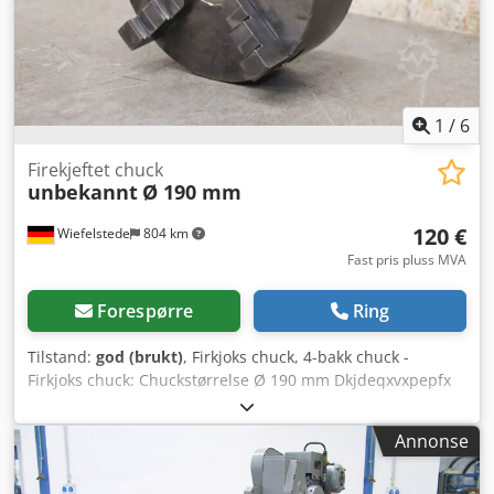
1
/
6
Firekjeftet chuck
unbekannt
Ø 190 mm
120 €
Wiefelstede
804 km
Fast pris pluss MVA
Forespørre
Ring
Tilstand:
god (brukt)
, Firkjoks chuck, 4-bakk chuck -
Firkjoks chuck: Chuckstørrelse Ø 190 mm Dkjdeqxvxpepfx
Abpsr - Gjenomløp: Ø 60 mm - Boltsirkel: Ø 170 mm - Vekt:
9,3 kg
Annonse