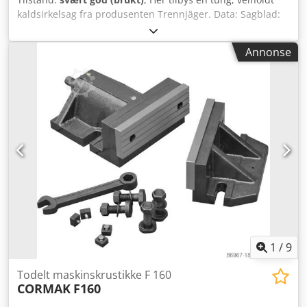
kaldsirkelsag fra produsenten Trennjäger. Data: Sagblad:
275 x 2,5 x 40 T8 = Z110 To hastigheter Dksdjg Rxh Dspfx
Abpor Vinkeljustering: fra 90°-0° Utstyr: Hydraulisk
Annonse
skrustikke Hydraulisk mateføring (trinnløst justerbar)
Integrert kjølemiddelutstyr
1
/
9
Todelt maskinskrustikke F 160
CORMAK
F160