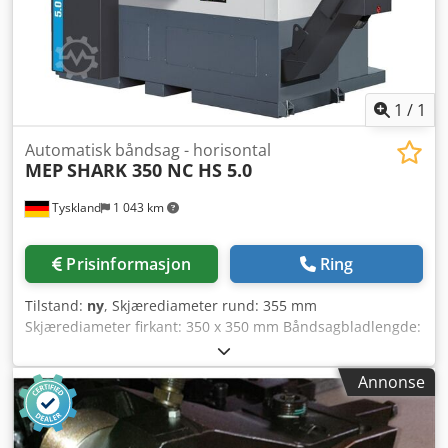
gjengeboremaskiner for M3 - M12 gjenger, vinkel
justerbar. 6 stk. hurtigvekslingschucker med glidekobling.
Dksdpfx Absfg U Sleper Tilvalg: - Oppspenningsbord med
T-spor: 750x600x650 mm eller 990x700x800 mm -
Magnetfot.
1
/
1
Automatisk båndsag - horisontal
MEP
SHARK 350 NC HS 5.0
Tyskland
1 043 km
Prisinformasjon
Ring
Tilstand:
ny
, Skjærediameter rund: 355 mm
Skjærediameter firkant: 350 x 350 mm Båndsagbladlengde:
4640 x 34 x 1,1 mm Bordhøyde: mm Dodofg E Hzjpfx Abpjkr
Båndhastighet: 15 - 115 m/min Samlet effektbehov: 4,0 kW
Annonse
Maskinvekt ca.: 2,8 t Mål L x B x H: 3,1 x 2,2 x 2,2 m Shark
350 NC HS 5.0, automatisk hydraulisk båndsag med
dobbelt søylekonstruksjon for 0°-kapping av