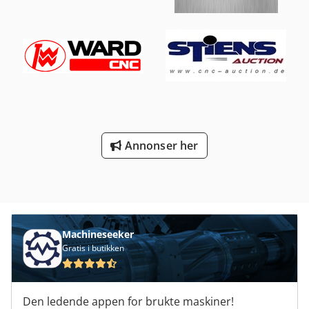
Standardutstyr: * Håndtak for betjening av
festemekanismen. * Fastlåsningsspor for nøyaktig
posisjonering på maskinbordet.
Annonser her
Machineseeker
Gratis i butikken
Den ledende appen for brukte maskiner!