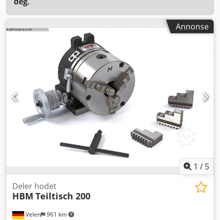
deg.
Annonse
1
/
5
Deler hodet
HBM
Teiltisch 200
Velen
961 km