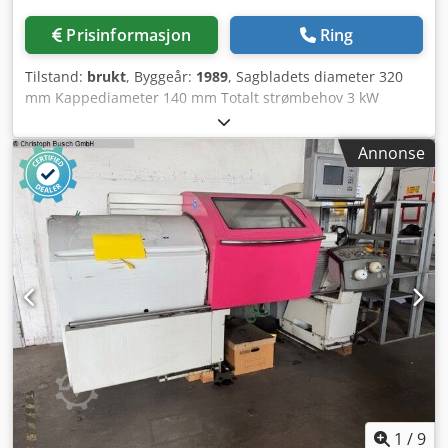
Prisinformasjon
Ring
Tilstand:
brukt
, Byggeår:
1989
, Sagbladets diameter 320
mm Kappediameter 140 mm Totalt strømbehov 3 kW
Maskinvekt ca. 0,5 t TILBUD Vi kan tilby deg følgende fra
lager, med forbehold om feil og mellomslag, til ikke-
Annonse
bindende pris: EISELE Sirkelsagmaskin for rette og
gjæringssnitt Type VMS III-S-PV Årsmodell 1989 _____
Sagbladdiameter maks. 320 mm Sagområde: Rør ca.? 130
mm Flatt materiale 200 x 100 / 140 x 100 mm Massivt
materiale firkant 120 mm Ved gjæringssnitt kan
kappelengdene være noe lavere Inntil maks. 140 mm
Sagvogn, manuell, vertikal slag ca. 200 mm Sagbladets
turtall 17-34 o/min Drift sagblad ca. 2 / 2,6 kW Total drift
ca. 3 kW - 380 V – 50 Hz Vekt ca. 500 kg
Tilleggsutstyr/spesialutstyr: Dsdpfxew Dvive Abpjkr •
Saghode kan justeres for gjæring til 30 / 45 / 90 ° via skala •
Polomkoblingsbar trefasemotor med maks. 2,6 kW effekt •
Matevogn for sag føres manuelt med langt og justerbart
håndtak • Manuelt arbeidsstykke-spennstokk, bakke-
1
/
9