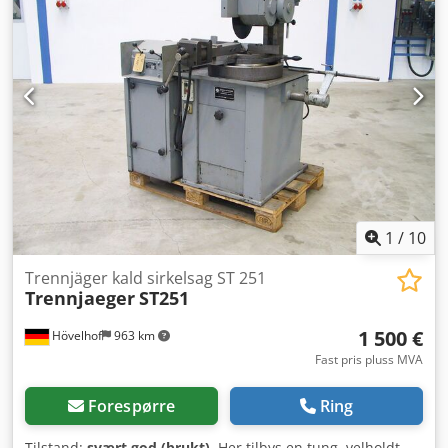
1
/
10
Trennjäger kald sirkelsag ST 251
Trennjaeger
ST251
1 500 €
Hövelhof
963 km
Fast pris pluss MVA
Forespørre
Ring
Tilstand:
svært god (brukt)
, Her tilbys en tung, velholdt