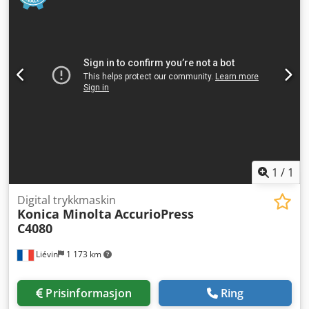
1
/
1
Digital trykkmaskin
Konica Minolta
AccurioPress
C4080
Liévin
1 173 km
Prisinformasjon
Ring