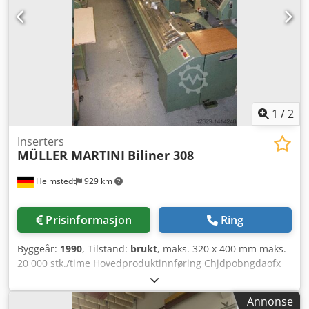
1
/
2
Inserters
MÜLLER MARTINI
Biliner 308
Helmstedt
929 km
Prisinformasjon
Ring
Byggeår:
1990
, Tilstand:
brukt
, maks. 320 x 400 mm maks.
20 000 stk./time Hovedproduktinnføring Chjdpobngdaofx
Ai Aea Sugemunnstykksstasjon Fingeråpning 2
tandemproduktinnføringsstasjoner
Annonse