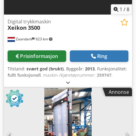
1
/
8
Digital trykkmaskin
Xeikon
3500
Zaandam
923 km
Prisinformasjon
Ring
Tilstand:
svært god (brukt)
, Byggeår:
2013
, Funksjonalitet:
fullt funksjonell
, maskin-/kjøretøynummer:
259747
,
Størrelse 516 mm, digital rull-til-rull trykkmaskin for
etiketter m.m., Xeikon X800 frontend mypress: inkl.
Annonse
strekkode- og trapping-programvare, Hunkeler oppruller,
luftaksel, ultrasonisk webguide-sensor, GEW UV-tørker, 3
slissekniver, GM omruller, Corona Plus. Codpfsy Rywwsx Ai
Asha