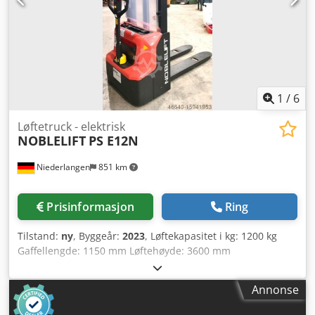
1
/
6
Løftetruck - elektrisk
NOBLELIFT
PS E12N
Niederlangen
851 km
Prisinformasjon
Ring
Tilstand:
ny
, Byggeår:
2023
, Løftekapasitet i kg: 1200 kg
Gaffellengde: 1150 mm Løftehøyde: 3600 mm
Chodpjthumbofx Ai Asa Hastighet: 6,0 / 6,0 km/t
Lastesenter: 600 mm Samlet effektbehov: 2,2 kW
Annonse
Maskinens egenvekt: ca. 620 kg med litiumbatterier