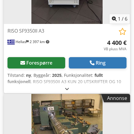
1
/
6
RISO SF9350II A3
4 400 €
Hellas
2 397 km
VB pluss MVA
Forespørre
Ring
Tilstand:
ny
, Byggeår:
2025
, Funksjonalitet:
fullt
funksjonell
, RISO SF9350II A3 KUN 20 UTSKRIFTER OG 10
MASTER USB + NETTVERKSTILKOBLING NY I ORIGINAL
ESKENSIN SVART TROMME INKLUDERT LEVERES MED SKAP
Annonse
+ 1 EKSTRA MASTER-RULL + 1 EKSTRA BLEKKPATRON. 2
EKSTRA NYE TROMMER ER OGSÅ TILGJENGELIGE FOR €760
STK, UTEN BLEKK. Chodpfxsxwc Dwo Ai Asa