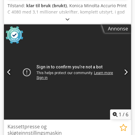
Tilstand:
klar til bruk (brukt)
, Konica Minolta Accurio Print
C 4080 med 3,1 millioner utskrifter, komplett utstyrt, i god
stand, testet og klar til utskrift. Utstyr: - DF 713 - PF 707m -
FS 532 - RU 518 - VI 514 - IQ 501 - Fiery IC 419 Som en
Annonse
erfaren forhandler av brukte kopimaskiner har vi utviklet
spisskompetanse innen pakking samt
pall-/containereksport, slik at kundene mottar maskiner i
perfekt stand. Codpfx Aiezh Hyqj Aoha Vårt firma tilbyr det
største utvalget av produksjonskopimaskiner, og vi leverer
over hele verden på forespørsel. Ta gjerne kontakt for mer
informasjon.
1
/
6
Kassettpresse og
skjøteinnstillingsmaskin