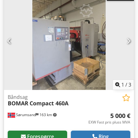
1
/
3
Båndsag
BOMAR
Compact 460A
5 000 €
Sørumsand
163 km
EXW Fast pris pluss MVA
Forespørre
Ring