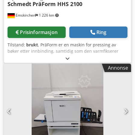
Schmedt
PräForm HHS 2100
Emskirchen
1 226 km
Prisinformasjon
Ring
Tilstand:
brukt
, PräForm er en maskin for pressing av
bøker etter innbinding, samtidig som den varmfikserer
boke ryggen (falsen). Egnet både for enkeltbøker og serier.
Csdpjxgi Hqjfx Ai Asha Pålimingspresse og
Annonse
falsinnbrenningsmaskin Schmedt PräForm HHS 2100 •
Årsmodell / Year: Serienr. 77 • Bokhøyde / Book height:
100–520 mm • Bokbredde / Block width: 120–400 mm •
Blokkbredde / Block thickness: 8–100 mm • Kapasitet /
Output: ca. 150 stk/t • Trykklufttilkobling / Air supply: 6 bar
• Strømtilkobling / Power supply: 230V / 50Hz / 2,0 kW
Online videoinspeksjon via WhatsApp – MS Zoom –
Telegram På lager i Emskirchen/Nürnberg – Umiddelbart
tilgjengelig – Kan testes på stedet.