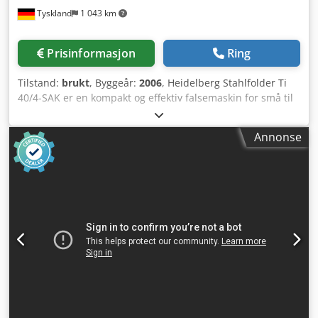
Tyskland
1 043 km
Prisinformasjon
Ring
Tilstand:
brukt
, Byggeår:
2006
, Heidelberg Stahlfolder Ti
40/4-SAK er en kompakt og effektiv falsemaskin for små til
mellomstore trykkerier. Den har 4 lommer og et SAK-
skivetilførselssystem. Format: 400 x 650 mm Utstyr: Mater
Annonse
Matermodus: Flattstabelmater Type: FI-40 Styringsenhet:
DCT 500 Falsenheter 1. enhet Type: Ti-40 År: 2004
Cedpfxswcqxvs Ai Ajha Antall lommer: 4 Lommetype:
Kombinasjonsfaltplater Lommekonfigurasjon: Manuell
Rullekonfigurasjon: Manuell Rullens tilstand: brukt
Støylokk Serienummer: F-00226 Levering Utmatingstype:
SAK-skivelevering Tekniske detaljer Maks. arkstørrelse: 400
x 650 mm Min. arkstørrelse: 80 x 100 mm Maks. mekanisk
hastighet: 180 m/min.