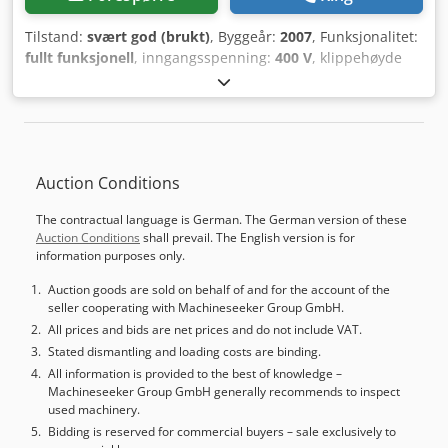
Tilstand:
svært god (brukt)
, Byggeår:
2007
, Funksjonalitet:
fullt funksjonell
, inngangsspenning:
400 V
, klippehøyde
(maks.):
460 mm
, kuttebredde (maks.):
460 mm
,
Skjæreområde rundt stål ved 90°:
460 mm
, slagslengde:
600 mm
, Bomar Compact 460A Cjdpfexzymwex Ai Aoha
Årsmodell: 2007 2 m rullebaner 3 m rullebaner
Spontransportør Prisen er uten demontering og lasting.
Auction Conditions
The contractual language is German. The German version of these
Auction Conditions
shall prevail. The English version is for
information purposes only.
Auction goods are sold on behalf of and for the account of the
seller cooperating with Machineseeker Group GmbH.
All prices and bids are net prices and do not include VAT.
Stated dismantling and loading costs are binding.
All information is provided to the best of knowledge –
Machineseeker Group GmbH generally recommends to inspect
used machinery.
Bidding is reserved for commercial buyers – sale exclusively to