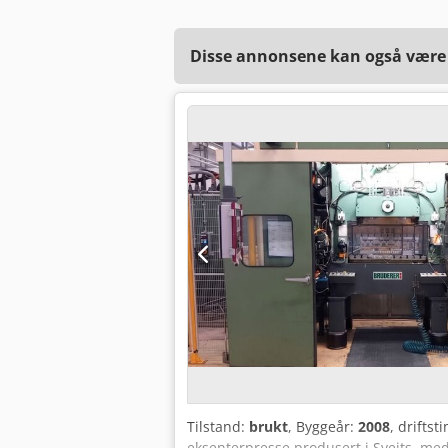
Disse annonsene kan også være a
Tilstand:
brukt
, Byggeår:
2008
, driftst
eksenterpresse produsert i Sveits, med