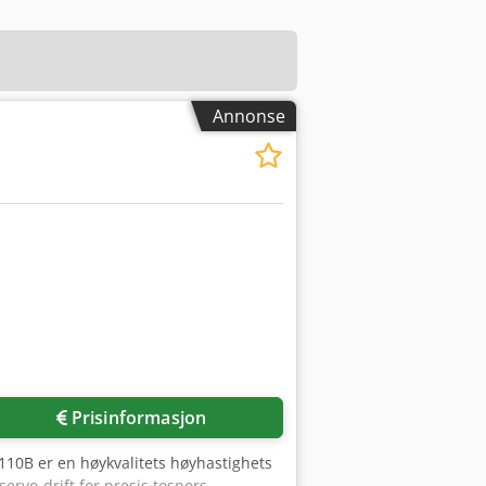
Annonse
Prisinformasjon
110B er en høykvalitets høyhastighets
ervo-drift for presis tospors