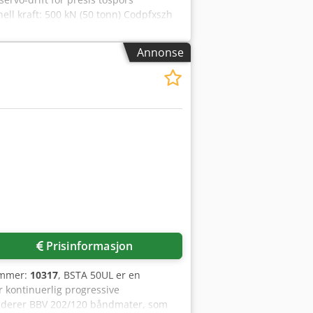
ll kraft: 500 kN (50 tonn) Codpfxszh
 43 / 51 / 57 / 64 mm Stempeljustering:
on for raske omstillinger BSV 75T
Annonse
 70 mm per bane Maks.
ngsvinkel: variabel Ingen
lell mating av to bånd eller
Prisinformasjon
ummer:
10317
, BSTA 50UL er en
r kontinuerlig progressive
Bruderer BBV 202/120 båndmater, som