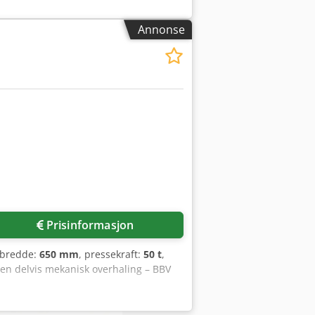
om 16 og 51 mm, og innløpshøyden for
 Ak Tjha Nominell kraft: 500 kN (50
Annonse
BBV 202/120 Justerbar slaglengde: 16–
: 940 x 580 mm Innløpshøyde for bånd
0 x 2700 x 1800 mm Vekt: ca. 8 150 kg
 Bruderer, Bihler, Soprem, Noxon, Huras,
Prisinformasjon
dbredde:
650 mm
, pressekraft:
50 t
,
en delvis mekanisk overhaling – BBV