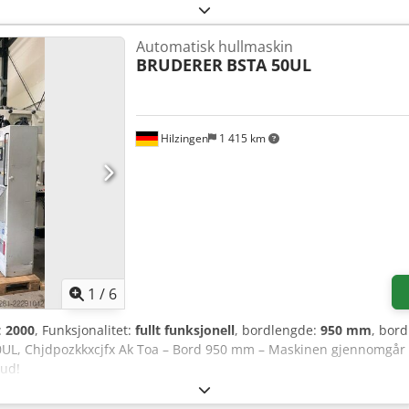
 og materialtykkelser opp til 2 mm. Slaghøyden kan justeres mell
m, for å tilpasses ulike verktøy og materialprofiler. Csdpfjzibrqex
Automatisk hullmaskin
astighet: 100–1120 slag per minutt (variabel) Båndmater: Bruderer 
BRUDERER
BSTA 50UL
40 mm Hoveddrift: 22 kW Strømforsyning: 400 V / 50 Hz Bordflate
dde: 203 mm Maks. materialtykkelse: 2 mm Maskindimensjoner: 310
Støykabinett tilgjengelig på forespørsel Flere maskiner fra merkene
g på forespørsel
Hilzingen
1 415 km
1
/
6
:
2000
, Funksjonalitet:
fullt funksjonell
, bordlengde:
950 mm
, bor
0UL, Chjdpozkkxcjfx Ak Toa – Bord 950 mm – Maskinen gjennomgår 
bud!