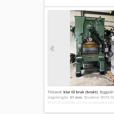
håndterer båndbredder opp til 203 mm
båndet kan justeres mellom 50 og 140 m
tonn) Verktøyovervåking: Unidor Slagh
51 mm Monteringsrom/klemplate: 760–9
(justerbar): 50–140 mm Maks. båndbre
Driftstimer (hoveddrift): ca. 42 416 t 
Schaal og Mabu på lager og tilgjengeli
Tilstand:
klar til bruk (brukt)
, Byggeår
slagslengde:
51 mm
, Bruderer BSTA 5
202/120 Kontakt oss for et detaljert til