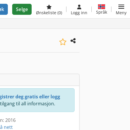
øk
Selge
Språk
Ønskeliste
(0)
Logg inn
Meny
istrer deg gratis eller logg
 tilgang til all informasjon.
en: 2016
å nett