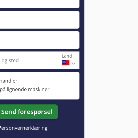
Land
og sted
rhandler
 på lignende maskiner
Send forespørsel
Personvernerklæring