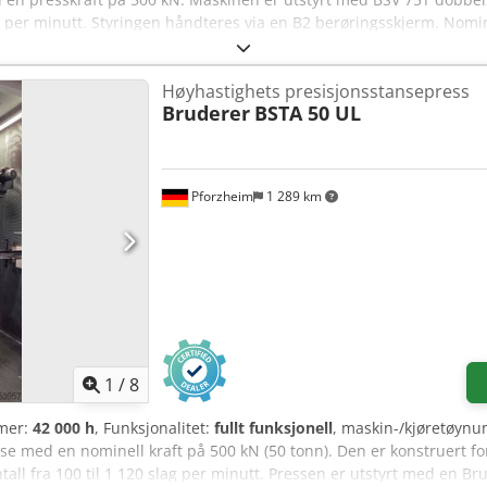
 per minutt. Styringen håndteres via en B2 berøringsskjerm. Nomine
ekvens: 100–750 slag/min (variabel) Justerbart slag: 19 / 25 / 34 /
ng: B2, IPC-basert berøringsskjerm med programmerbar minnefunksj
Høyhastighets presisjonsstansepress
elservo-driftenhet, uavhengig styrte baner Maks. båndbredde:
Bruderer
BSTA 50 UL
, fritt programmerbar lengde Mating vinkel: variabel Pilot-utløsni
s av drevne matevalser under stanseprosessen Konstruert for paral
tansede bånd
Pforzheim
1 289 km
1
/
8
imer:
42 000 h
, Funksjonalitet:
fullt funksjonell
, maskin-/kjøretøyn
e med en nominell kraft på 500 kN (50 tonn). Den er konstruert fo
tall fra 100 til 1 120 slag per minutt. Pressen er utstyrt med en 