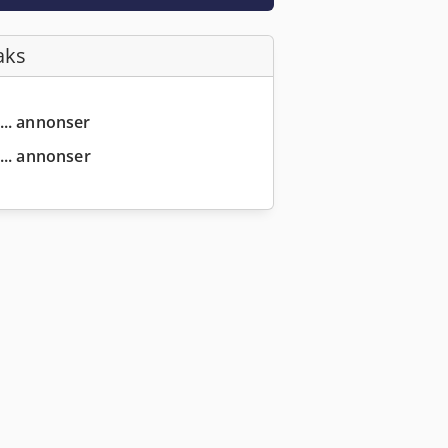
aks
... annonser
... annonser