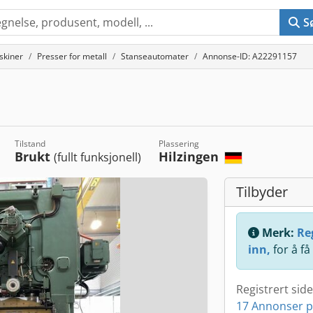
S
skiner
Presser for metall
Stanseautomater
Annonse-ID: A22291157
Tilstand
Plassering
Brukt
Hilzingen
(fullt funksjonell)
Tilbyder
Merk:
Reg
inn,
for å få
Registrert sid
17 Annonser p