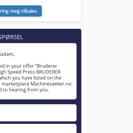
ring meg tilbake.
SPØRSEL