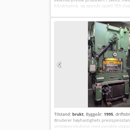
båndmating, og oppnår opptil 750 slag
Nnws Ak Tjha Produksjonsår: 2008 Slagfr
64 mm Bordflate: 1080 x 650 mm Styri
DOBBELSERVO-DRIFT Type: Tandem dobb
materialtykkelse: 2 mm Mating: variabel
klemme-/griper-skinner – båndet holde
innmating av forhåndsprofilerte/fors
Tilstand:
brukt
, Byggeår:
1995
, driftst
Bruderer høyhastighets presisjonsstans
verktøyproduksjon med variable slagan