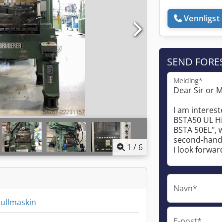
Vennligst 
SEND FORE
Melding*
1
/
6
Navn*
ullmaskin
E-post*