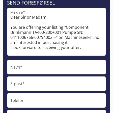
SEND FORESPØRSEL
Melding*
Navn*
E-post*
Telefon