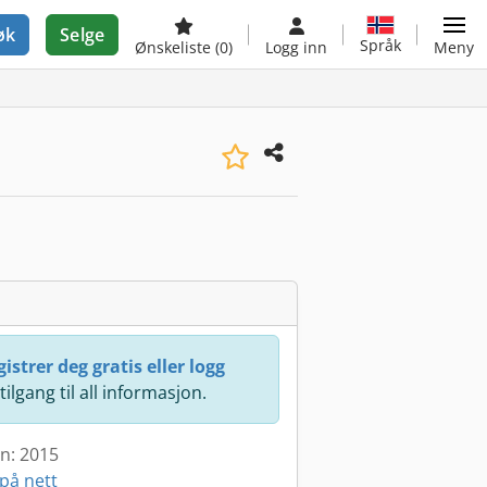
øk
Selge
Språk
Ønskeliste
(0)
Logg inn
Meny
istrer deg gratis eller logg
 tilgang til all informasjon.
en: 2015
på nett