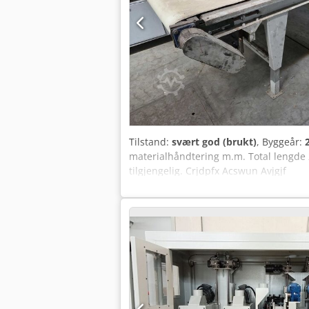
Tilstand:
svært god (brukt)
, Byggeår:
materialhåndtering m.m. Total lengde 
tilgjengelig. Crjdpfx Acswun Avjgjf