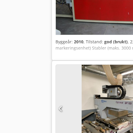
Byggeår:
2010
, Tilstand:
god (brukt)
, 
markeringsenhet) Stabler (maks. 3000