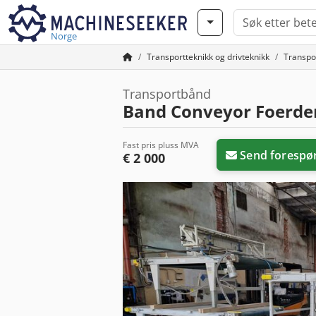
Norge
Transportteknikk og drivteknikk
Transpo
Transportbånd
Band Conveyor Foerde
Fast pris pluss MVA
Send forespø
€ 2 000