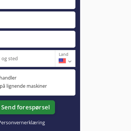
Land
og sted
rhandler
 på lignende maskiner
Send forespørsel
Personvernerklæring