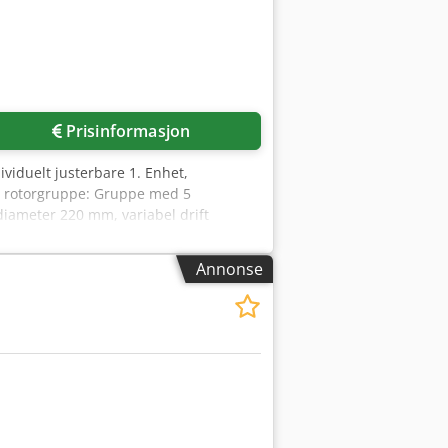
Prisinformasjon
iduelt justerbare 1. Enhet,
, rotorgruppe: Gruppe med 5
diameter 220 mm, variabel drift
g: elektrisk Høydevisning: digital
Maskinbredde: Vekt:
Annonse