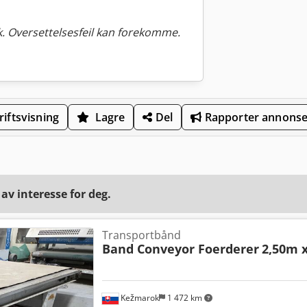
. Oversettelsesfeil kan forekomme.
iftsvisning
Lagre
Del
Rapporter annons
v interesse for deg.
Transportbånd
Band Conveyor Foerderer
2,50m 
Kežmarok
1 472 km