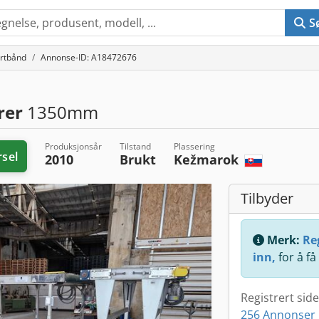
S
rtbånd
Annonse-ID: A18472676
rer
1350mm
Produksjonsår
Tilstand
Plassering
rsel
2010
Brukt
Kežmarok
Tilbyder
Merk:
Reg
inn,
for å få
Registrert sid
256 Annonser 