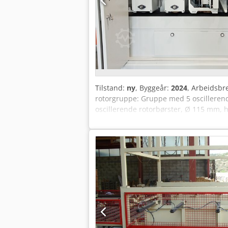
Tilstand:
ny
, Byggeår:
2024
, Arbeidsbr
rotorgruppe: Gruppe med 5 oscilleren
oscillerende rotorbørster, Ø 115 mm, h
Credpfxeug Ty He Acgsf 4. Enhet, børste
Styring: berøringsskjerm Matinghasti