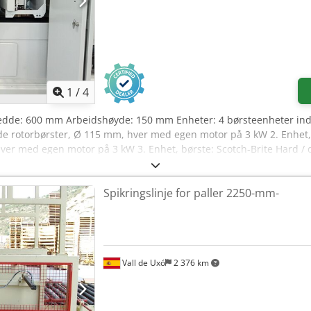
1
/
4
edde: 600 mm Arbeidshøyde: 150 mm Enheter: 4 børsteenheter indiv
de rotorbørster, Ø 115 mm, hver med egen motor på 3 kW 2. Enhet
ver med egen motor på 3 kW 3. Enhet, børste: Scotch-Brite Hard / 
: Scotch-Brite Hard / diameter 220 mm, variabel drift Høydejusterin
ghet: 4–12 m/min Matebåndets motoreffekt: 0,37 kW Maskinlengde: 
Spikringslinje for paller 2250-mm-
Vall de Uxó
2 376 km