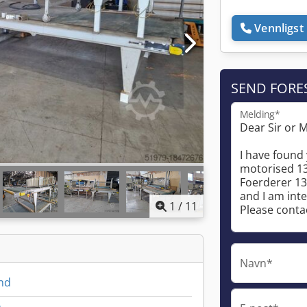
Vennligst 
SEND FORE
Melding*
1
/
11
Navn*
nd