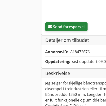
Send forespørsel
Detaljer om tilbudet
Annonse-ID:
A18472676
Oppdatering:
sist oppdatert 09.
Beskrivelse
Jeg selger forskjellige båndtranspo
eksempel i treindustrien eller til
Båndbredde 1350 mm. Lengder: 1
er fullt funksjonelle og umiddelbart
Credpfx Aovx D Dfecgjf