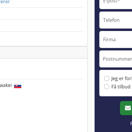
E-post*
derer
Telefon
Firma
Postnummer 
Jeg er fo
owakei
Få tilbud