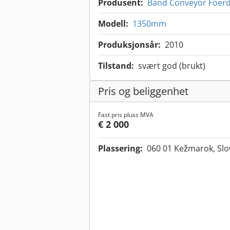
Produsent:
Band Conveyor Foer
Modell:
1350mm
Produksjonsår:
2010
Tilstand:
svært god (brukt)
Pris og beliggenhet
Fast pris pluss MVA
€ 2 000
Plassering:
060 01 Kežmarok, Sl