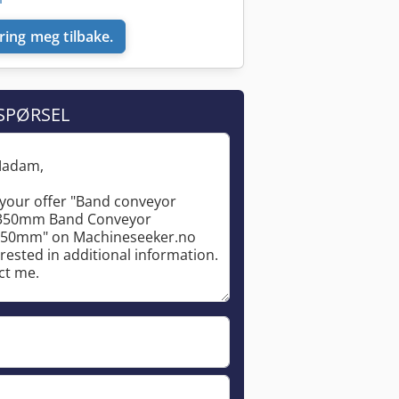
ring meg tilbake.
SPØRSEL