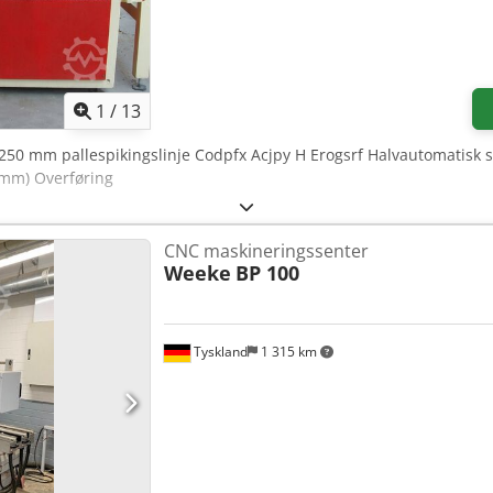
1
/
13
2250 mm pallespikingslinje Codpfx Acjpy H Erogsrf Halvautomatisk s
 mm) Overføring
CNC maskineringssenter
Weeke
BP 100
Tyskland
1 315 km