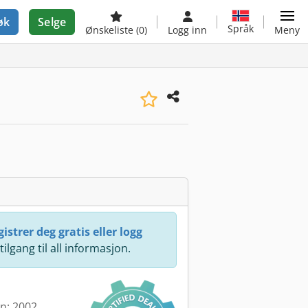
øk
Selge
Språk
Ønskeliste
(0)
Logg inn
Meny
istrer deg gratis eller logg
 tilgang til all informasjon.
en: 2002