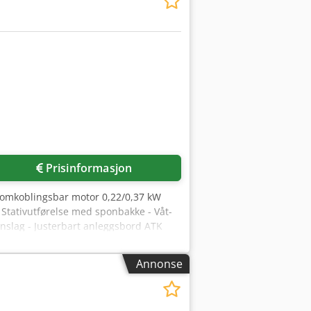
Prisinformasjon
lomkoblingsbar motor 0,22/0,37 kW
Stativutførelse med sponbakke - Våt-
lanslag - Justerbart anleggsbord ATK
tering og rillede skrue for innstilling
eringsflens - Beskyttelsesdeksel
Annonse
ges som den er, uten garanti