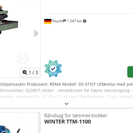
Feucht
1 247 km
1
/
3
tålslipemaskin Produsent: REMA Modell: DS 07/ST Utførelse med po
innummer: 022857 Utstyr: - Vendebryter for høyre-/venstregang - 
enstre), vippbare fra -5° til +15° og med fjærføringer - 2 stk. vinke
Stålholder for ATK-anleggsbord, 360° dreibar, svingbar, med høydejus
sdeksel (venstre) med silisiumkarbid koppstein Ø 175 mm med mont
Båndsag for tømmerstokker
onteringsflens - Bruksanvisning Dcsdpfx Ajhvu Tmsc Ijk Brukt, sel
WINTER
TTM-1100