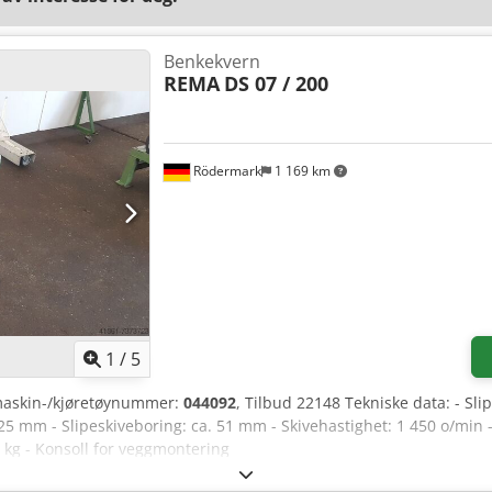
Benkekvern
REMA
DS 07 / 200
Rödermark
1 169 km
1
/
5
maskin-/kjøretøynummer:
044092
, Tilbud 22148 Tekniske data: - Sl
 25 mm - Slipeskiveboring: ca. 51 mm - Skivehastighet: 1 450 o/min - 
0 kg - Konsoll for veggmontering