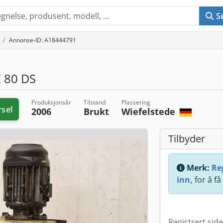
S
Annonse-ID: A18444791
 80 DS
Produksjonsår
Tilstand
Plassering
rsel
2006
Brukt
Wiefelstede
Tilbyder
Merk:
Reg
inn,
for å få
Registrert sid