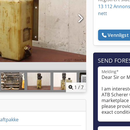
13 112 Annons
nett
Vennligst 
SEND FORE
Melding*
1
/
7
raftpakke