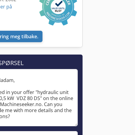
er på
ring meg tilbake.
SPØRSEL