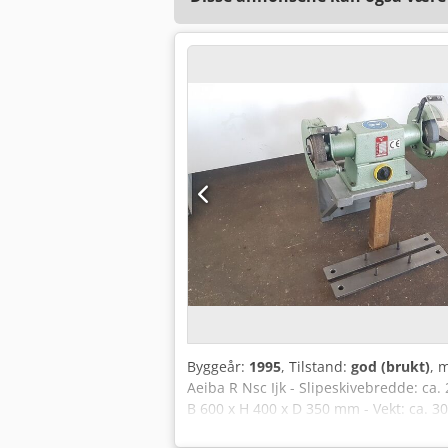
Byggeår:
1995
, Tilstand:
god (brukt)
, 
Aeiba R Nsc Ijk - Slipeskivebredde: ca.
B 600 x H 400 x D 350 mm - Vekt: ca. 3