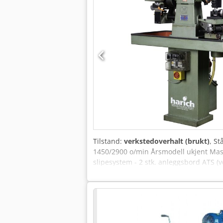
Tilstand:
verkstedoverhalt (brukt)
, S
1450/2900 o/min Årsmodell ukjent Mask
slipesystem - 2 stk. anleggsbord ATS (v
(høyre) for sliping av spånledetrinn - 
av spåndybde - Forstørret beskyttelse
(høyre) for slipeskiver Ø 125 mm med m