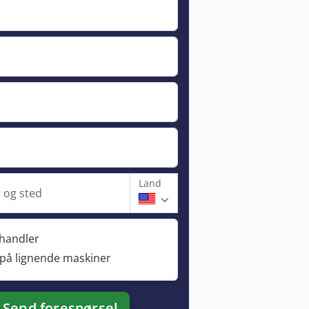
Land
og sted
rhandler
 på lignende maskiner
Send forespørsel