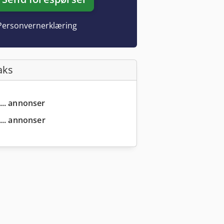
Personvernerklæring
aks
... annonser
... annonser