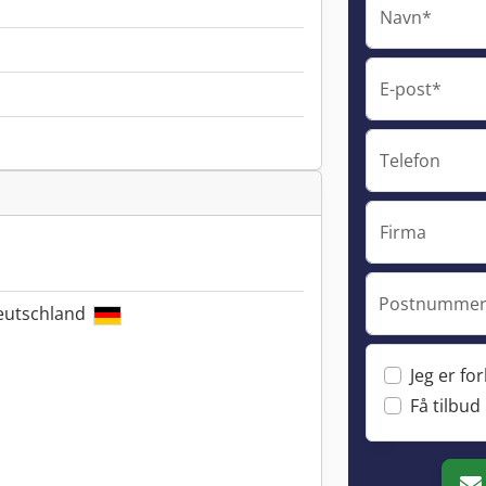
Navn*
E-post*
Telefon
Firma
Postnummer 
Deutschland
Jeg er fo
Få tilbud