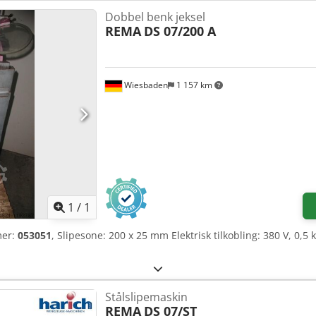
Dobbel benk jeksel
REMA
DS 07/200 A
Wiesbaden
1 157 km
Be om flere bilder
1
/
1
mer:
053051
, Slipesone: 200 x 25 mm Elektrisk tilkobling: 380 V, 0,
Stålslipemaskin
REMA
DS 07/ST