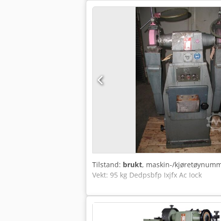
Tilstand:
brukt
, maskin-/kjøretøynum
Vekt: 95 kg Dedpsbfp Ixjfx Ac Iock