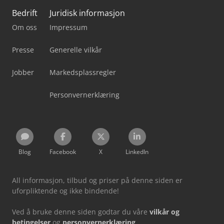
Bedrift
Juridisk informasjon
Om oss
Impressum
Presse
Generelle vilkår
Jobber
Markedsplassregler
Personvernerklæring
Blog
Facebook
X
LinkedIn
All informasjon, tilbud og priser på denne siden er
uforpliktende og ikke bindende!
Ved å bruke denne siden godtar du våre
vilkår og
betingelser
og
personvernerklæring
.