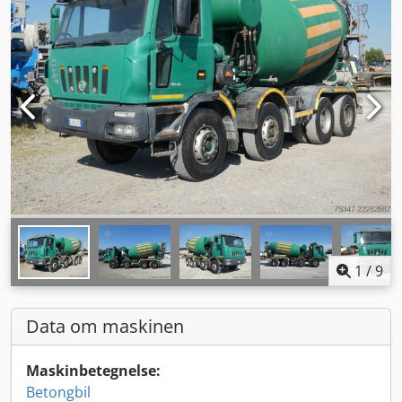
1
/
9
Data om maskinen
Maskinbetegnelse:
Betongbil