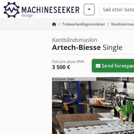
Norge
Trebearbeidingsmaskiner
Kantlistermas
Kantbåndsmaskin
Artech-Biesse
Single
Fast pris pluss MVA
Send forespø
3 500 €