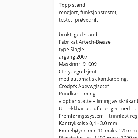
Topp stand
rengjort, funksjonstestet,
testet, prøvedrift
brukt, god stand
Fabrikat Artech-Biesse
type Single
årgang 2007
Maskinnr. 91009
CE-typegodkjent
med automatisk kantkapping,
Credpfx Apevwgizetef
Rundkantliming
vippbar støtte – liming av skråkan
Uttrekkbar bordforlenger med rul
Fremføringssystem – trinnløst reg
Kanttykkelse 0,4 - 3,0 mm
Emnehøyde min 10 maks 120 mm