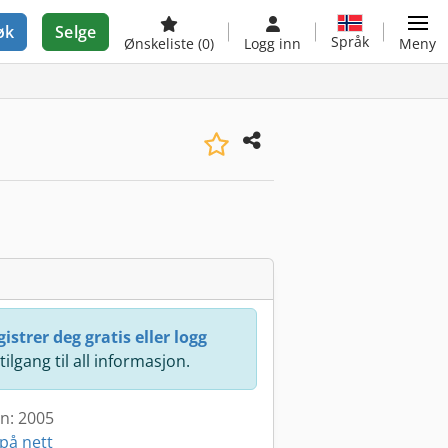
øk
Selge
Språk
Ønskeliste
(0)
Logg inn
Meny
istrer deg gratis eller logg
 tilgang til all informasjon.
en: 2005
på nett