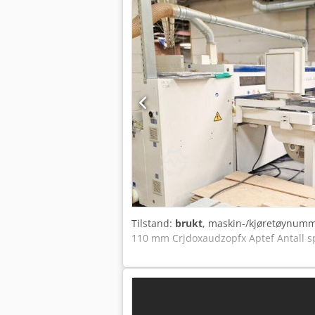
1380 mm (h) Vekt 350 kg
Tilstand:
brukt
, maskin-/kjøretøynum
110 mm Crjdoxaudzopfx Aptef Antall s