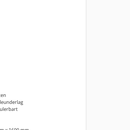
ten
leunderlag
ulerbart