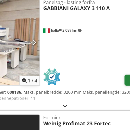
Panelsag - lasting forfra
GABBIANI
GALAXY 3 110 A
Italia
2 089 km
1
/
4
mer:
008186
, Maks. panelbredde: 3200 mm Maks. panellengde: 320
pennepatroner: 11
Formier
Weinig
Profimat 23 Fortec