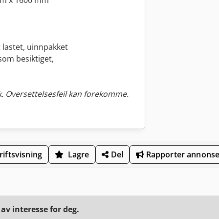
mm x 1600 mm
 lastet, uinnpakket
som besiktiget,
. Oversettelsesfeil kan forekomme.
iftsvisning
Lagre
Del
Rapporter annons
v interesse for deg.