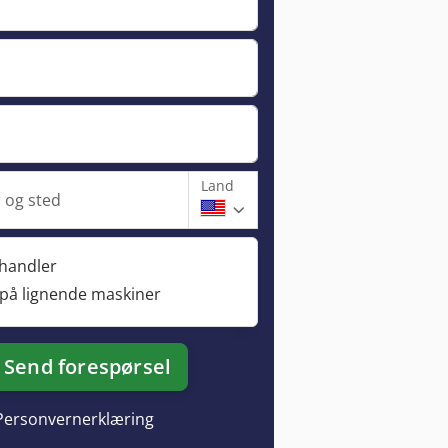
Land
og sted
rhandler
 på lignende maskiner
Send forespørsel
Personvernerklæring