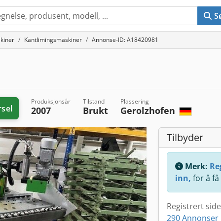
S
kiner
Kantlimingsmaskiner
Annonse-ID: A18420981
Produksjonsår
Tilstand
Plassering
rsel
2007
Brukt
Gerolzhofen
Tilbyder
Merk:
Reg
inn,
for å få
Registrert sid
290 Annonser 