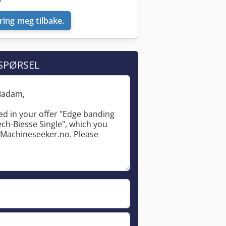
ring meg tilbake.
SPØRSEL