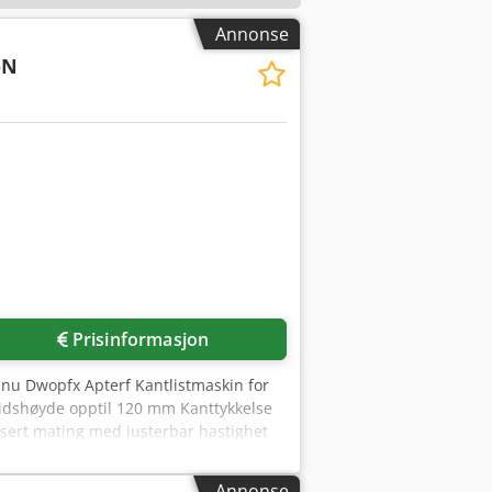
Annonse
-N
Prisinformasjon
nu Dwopfx Apterf Kantlistmaskin for
rbeidshøyde opptil 120 mm Kanttykkelse
ert mating med justerbar hastighet
16 m/min med variabel
trykk 6 bar Totale mål 1300 x 900 x
Annonse