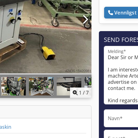
Vennligst 
SEND FORE
Melding*
1
/
7
Navn*
askin