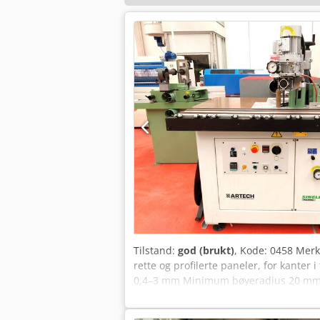
Tilstand:
god (brukt)
, Kode: 0458 Mer
rette og profilerte paneler, for kanter
0,4–3 mm Minimum bøyeradius 20 mm M
Frontforlengelse for støtte av store p
hastighetsregulering Trimmingsenhet b