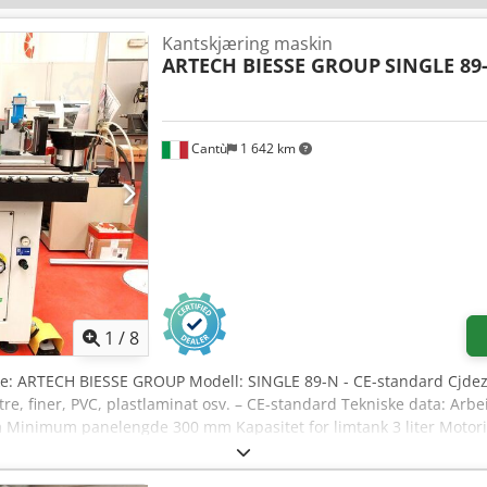
Kantskjæring maskin
ARTECH BIESSE GROUP
SINGLE 89
Cantù
1 642 km
1
/
8
ke: ARTECH BIESSE GROUP Modell: SINGLE 89-N - CE-standard Cjdez
 i tre, finer, PVC, plastlaminat osv. – CE-standard Tekniske data: A
inimum panelengde 300 mm Kapasitet for limtank 3 liter Motoris
aneler Arbeidsflate kan vippes fra 0 til 45 grader Matehastighet 4/
estående av 2 stablede motorer Totalt strømforbruk 5,2 kW Arbeids