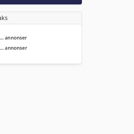
aks
... annonser
... annonser