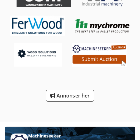
mm Hastighetsnivåer: 1 - 15 m/min (10 trinn) Motoreffekt:
375 W, 400 V Vekt: ca. 79 kg Dkodovrv Ipspfx Anrer Tekniske
data for anslag: Lengde: 400 mm Høyde: 200 mm
Innstillingsområde: 0-210 mm Rullediameter: 20 mm Antall
ruller: 18 stk.
Annonser her
Machineseeker