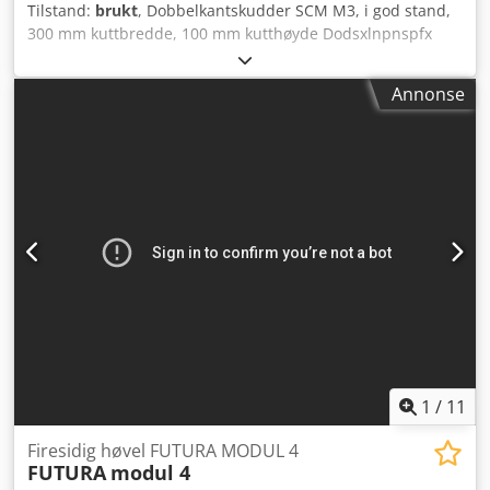
Tilstand:
brukt
, Dobbelkantskudder SCM M3, i god stand,
300 mm kuttbredde, 100 mm kutthøyde Dodsxlnpnspfx
Anrjkr
Annonse
1
/
11
Firesidig høvel FUTURA MODUL 4
FUTURA
modul 4