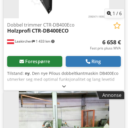
1
/
6
Dobbel trimmer CTR-DB400Eco
Holzprofi
CTR-DB400ECO
6 658 €
Laakirchen
1 433 km
Fast pris pluss MVA
Forespørre
Ring
Tilstand:
ny
, Den nye Pilous dobbeltkantmaskin DB400Eco
utmerker seg med optimal funksjonalitet og lang levetid
takket være svært robust konstruksjon. Skalaen er godt
synlig og lett avlesbar. Leveres uten sagblader. Utviklet,
Annonse
produsert og kvalitetskontrollert i Europa! Tekniske data:
Gjennomgangsbredde: 400 mm Maks. kutt-høyde: 60 mm
Maks. kuttbredde: 350 mm Breddejustering: Manuell
Sagbladdiameter: 2 x 300 mm, senterhull 60 mm
Omdreiningstall: 2850 o/min Dedpfx Aovrvglonrskr
Snittbredde: 3,2 mm Motor: 2 x 4 kW Mating hastighet: