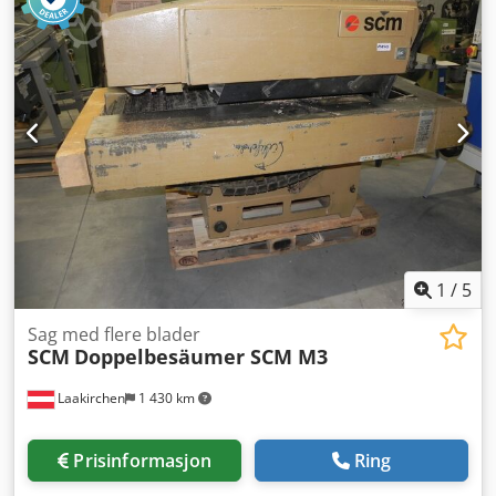
1
/
5
Sag med flere blader
SCM
Doppelbesäumer SCM M3
Laakirchen
1 430 km
Prisinformasjon
Ring