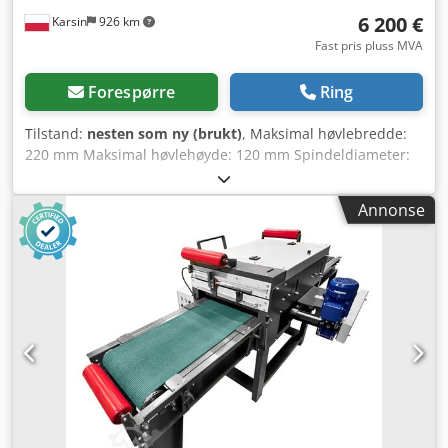
6 200 €
Karsin
926 km
Fast pris pluss MVA
Forespørre
Ring
Tilstand:
nesten som ny (brukt)
, Maksimal høvlebredde:
220 mm Maksimal høvlehøyde: 120 mm Spindeldiameter:
40 mm Antall spindler: 4 Spindelrekkefølge: - Bunn: 4 kW -
Høyre: 3 kW - Venstre: 3 kW - Topp: 4 kW Dksdetqwkxepfx
Annonse
Anrsr Smørepumpe for arbeidsbord Elektrisk hev og senk
av maskinkropp Spenning: 400 V