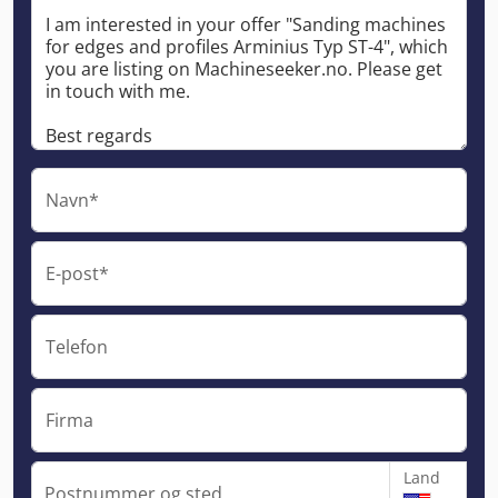
Navn*
E-post*
Telefon
Firma
Land
Postnummer og sted