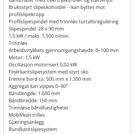
Båndmater med overtrykksruller og støttehjul
Bruksstyrt slipe­skoholder – kan byttes mot
profilslipe­kropp
Profilslipe­spindel med trinnløs turtallsregulering
Slipe­spindel: 28 x 90 mm
1,5 kW / maks. 1.500 o/min.
Trinnløs
Arbeids­stykkets gjennomgangshøyde: 0–100 mm
Motor: 1,5 kW
Oscillasjon motorisert 0,02 kW
Finérkant­slipesystem med styrt sko
Fremre bord ca. 500 mm x 1.350 mm
Aggregat kan vippes 0–90°
Båndlengde: 1.600 mm
Båndbredde: 150 mm
Trinnløse båndhastigheter
Mobil/kan trilles
Gjæringsanlegg
Rundkant­slipesystem