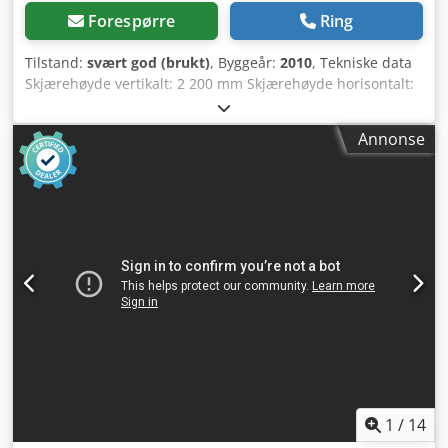
Forespørre
Ring
Tilstand:
svært god (brukt)
, Byggeår:
2010
, Tekniske data
Skjærehøyde vertikalt: 2 200 mm Skjærehøyde horisontalt:
2 080 mm Avsugstilkobling: 2 x 100 mm Bredde: 1 700 mm
Høyde: 3 000 mm Lengde: 6 570 mm Motoreffekt: 7,5 hk
Annonse
(5,5 kW) Motorspenning: 3 x 400 V Sagbladdiameter: 300
mm Skjærelengde: 5 300 mm Skjæredybde: 80 mm Digitalt
display for horisontale og vertikale kutt Dksdpoud Sk Sofx
Anrjr Årsmodell: 2010 Nettopris: 11 190
1
/
14