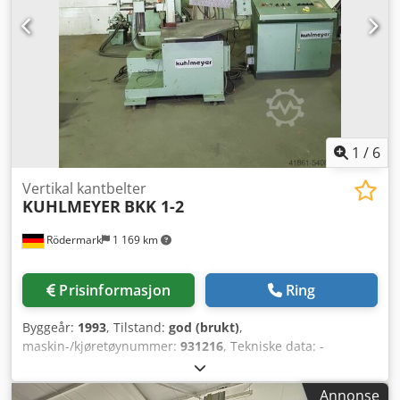
trinnløs 4 til 18 m/min Valgfritt ekstrautstyr: 2 lasere (1
fast, 1 justerbar) Ekstrautstyr ikke inkludert i prisen
(Illustrativt bilde)
1
/
6
Vertikal kantbelter
KUHLMEYER
BKK 1-2
Rödermark
1 169 km
Prisinformasjon
Ring
Byggeår:
1993
, Tilstand:
god (brukt)
,
maskin-/kjøretøynummer:
931216
, Tekniske data: -
Kantbåndslipemaskin for bearbeiding av kanter på
sveisede kasser, skap, safer osv. - SIEMENS-styring for takt-
Annonse