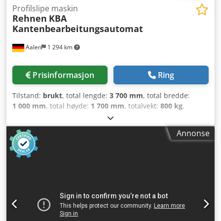
Profilslipe maskin
Rehnen
KBA
Kantenbearbeitungsautomat
Aalen
1 294 km
Prisinformasjon
Ring
Tilstand:
brukt
, total lengde:
3 700 mm
, total bredde:
1 000 mm
, total høyde:
1 700 mm
, totalvekt:
800 kg
,
oscillasjonssleng:
30 mm
, slipbåndlengde:
1 500 mm
,
slipebåndbredde:
150 mm
, effekt:
6,5 kW (8,84 hk)
,
Annonse
omdreiningstall (min.):
1 400 o/min
, rotasjonshastighet
(maks.):
2 800 o/min
, Nr. 04513 Profile sanding machine /
Edge processing unit Rehnen KBA Used Profile sanding
machine / edge processing unit for sanding edges, milling
profiles, and sanding profiles in a throughfeed process.
Additionally, the machine features a corner copying milling
unit. Suitable for processing solid wood, chipboard, and
MDF materials. Material thickness: 10 - 65 mm Material
length: min. 50 mm Material width: min. 60 mm Feed