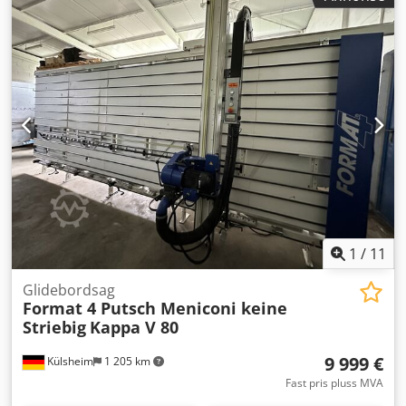
og oscillerende drift - Maks. slipehøyde ca. 1200 mm -
Slipebåndmål: 100 x 2240 mm - Slipebåndhastighet: 12 +
24 m/s - Slipemodul kan svinges - 2 stk magnetspennplater
Dkjdpfx Aeggbmajnrjr - Motorisert slipeavsug - Pneumatisk
tilkobling: 6 bar - Driftsspenning: 400 V - Plassbehov ca.: B
2500 x H 2000 x D 2000 mm - Vekt ca.: 1500 kg
1
/
11
Glidebordsag
Format 4 Putsch Meniconi keine
Striebig
Kappa V 80
9 999 €
Külsheim
1 205 km
Fast pris pluss MVA