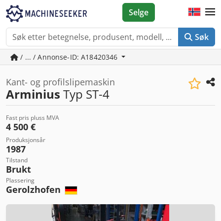
Selge
Søk
/ ... / Annonse-ID: A18420346
Kant- og profilslipemaskin
Arminius
Typ ST-4
Fast pris pluss MVA
4 500 €
Produksjonsår
1987
Tilstand
Brukt
Plassering
Gerolzhofen