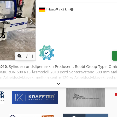
Trittau
772 km
1
/
11
2010
, Sylinder rundslipemaskin Produsent: Robbi Group Type: Omi
 OMICRON 600 RT5 Årsmodell 2010 Bord Senteravstand 600 mm Ma
m Arbeidsstykkevekt mellom sentre 120 kg Arbeidsstykkevekt ved p
konus CM 4 Arbeidsstykkespindel Rotasjonshastighet 0 - 600 In
edde min 20 / maks 50 mm Cjdpfx Aewhm Rfsidsha Boringsdiameter
ingskompensasjon - Forenklet forhåndsinnstilling av slipeskive og 
ng er mulig når som helst i vårt utstillingslokale.