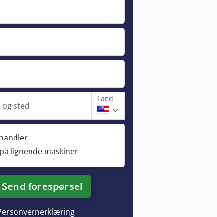
Land
og sted
rhandler
 på lignende maskiner
Send forespørsel
Personvernerklæring