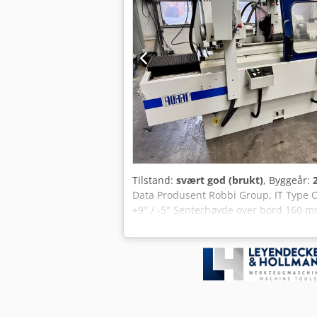
Tilstand:
svært god (brukt)
, Byggeår:
Data Produsent Robbi Group, IT Type
+9° / -5° Senterhøyde over bord 160 m
25 mm Pinoldiameter 43 mm Innvendig 
26 mm Slipeskive Diameter 450 mm Br
automatisk syklus - Automatisk dresser
ansvar. Demonstrasjon med strømtilkobli