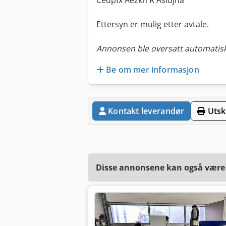
Cedpfx Aezkh R Asidjha
Ettersyn er mulig etter avtale.
Annonsen ble oversatt automatisk
Be om mer informasjon
Kontakt leverandør
Utskr
Disse annonsene kan også være a