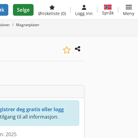
øk
Selge
Språk
Ønskeliste
(0)
Logg inn
Meny
skiner
Magnetplater
istrer deg gratis eller logg
 tilgang til all informasjon.
en: 2025