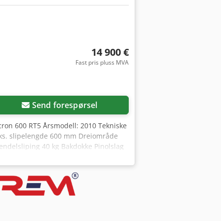
14 900 €
Fast pris pluss MVA
Send forespørsel
cron 600 RT5 Årsmodell: 2010 Tekniske
ks. slipelengde 600 mm Dreiområde
endelsliping 40 kg Bakdokke Pinolslag
nvendig konus CM 4 Spindelgjennomløp
 127 mm Utstyr - Manuell eller
arbeidsstykke Alle opplysninger uten