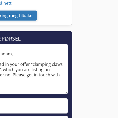
å nett
ring meg tilbake.
SPØRSEL