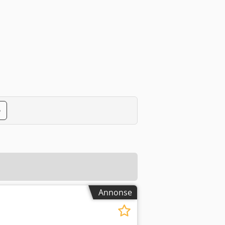
e
Annonse