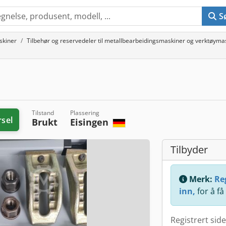
S
skiner
Tilbehør og reservedeler til metallbearbeidingsmaskiner og verktøyma
Tilstand
Plassering
rsel
Brukt
Eisingen
Tilbyder
Merk:
Reg
inn,
for å få
Registrert sid