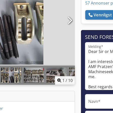
57 Annonser p
Vennligst 
SEND FORE
Melding*
1
/
10
Navn*
er